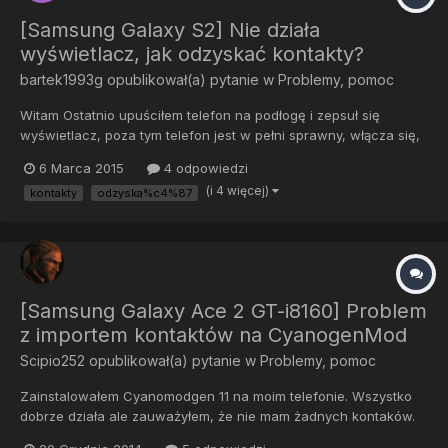
[Samsung Galaxy S2] Nie działa
wyświetlacz, jak odzyskać kontakty?
bartek1993g
opublikował(a) pytanie w
Problemy, pomoc
Witam Ostatnio upuściłem telefon na podłogę i zepsuł się
wyświetlacz, poza tym telefon jest w pełni sprawny, włącza się,
działa dotyk itp. Niestety nie popisałem się mądrością i nie
6 Marca 2015
4 odpowiedzi
zrobiłem żadnej kopii zapasowej kontaktów, nie robiłem też
(i 4 więcej)
kontakty
odzyska%c4%87
synchro z google. Czy istnieje jakaś możliwość, żeby jakoś...
[Samsung Galaxy Ace 2 GT-i8160] Problem
z importem kontaktów na CyanogenMod
Scipio252
opublikował(a) pytanie w
Problemy, pomoc
Zainstalowałem Cyanomodgen 11 na moim telefonie. Wszystko
dobrze działa ale zauważyłem, że nie mam żadnych kontaków.
Jestem pewien, że są na karcie SIM, bo je zgrywałem i formaty