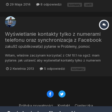
dzisiaj sobie na moją s3 CM11 poprzez instalator. Wszystko śmiga
29 Maja 2014
8 odpowiedzi
kontakty
cm11
wspaniale tylko problem leży po stronie kontaktow. Zrobilem
kopię zapasową ze wszystkim poprzez KIESa. Jednak jak podłą...
Wyświetlanie kontakty tylko z numerami
telefonu oraz synchronizacja z Facebook
zaku92
opublikował(a) pytanie w
Problemy, pomoc
Witam, właśnie zaczynam korzystać z CM 10.1 na sgs2. mam
pytanie. jak ustawić aby wyświetlał kontakty tylko z numerem
telefonu i jak połączyć kontakty z fb? z góry dzięki za odpowiedź
2 Kwietnia 2013
5 odpowiedzi
kontakty
i wyrozumiałość pozdrawiam i witam wszystkich
Polityka prywatności
Kontakt
Ciasteczka
© Copyright 2023