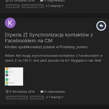
20 Grudnia 2014
5 odpowiedzi
ich nie usuwały. Jak je przywrócić? ,,Importuj z karty Sim'' nie
(i 2 więcej)
problem
cyanomodgen
działa.
[Xperia Z] Synchronizacja kontaktów z
Facebookiem na CM
k0rdian
opublikował(a) pytanie w
Problemy, pomoc
Witam. Nie mogę zsynchronizować kontaktów z Facebookiem w
Xperii Z na CM 11. Jest jakiś sposób na to? Wygląda to tak: Miał
ktoś podobny problem? W ogóle nie widzę opcji synchronizacji.
5 Września 2014
6 odpowiedzi
(i 1 więcej)
cyanogenmod
kontakty