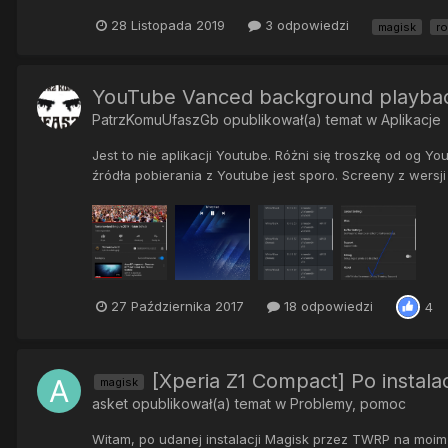
28 Listopada 2019
3 odpowiedzi
magisk
ro
YouTube Vanced background playb
PatrzKomuUfaszGb
opublikował(a) temat w
Aplikacje
Jest to nie aplikacji Youtube. Różni się troszkę od og Yo
źródła pobierania z Youtube jest sporo. Screeny z wer
27 Października 2017
18 odpowiedzi
4
[Xperia Z1 Compact] Po instalac
magisk
asket
opublikował(a) temat w
Problemy, pomoc
Witam, po udanej instalacji Magisk przez TWRP na moim Z