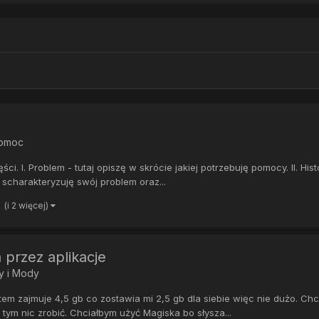
pomoc
i. I. Problem - tutaj opiszę w skrócie jakiej potrzebuję pomocy. II. Hist
e scharakteryzuję swój problem oraz...
(i 2 więcej)
 przez aplikacje
y i Mody
em zajmuje 4,5 gb co zostawia mi 2,5 gb dla siebie więc nie dużo. Chc
z tym nic zrobić. Chciałbym użyć Magiska bo słysza...