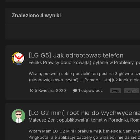
Znaleziono 4 wyniki
[LG G5] Jak odrootowac telefon
Feniks Prawicy
opublikował(a) pytanie w
Problemy, 
Witam, pozwolę sobie podzielić ten post na 3 główne częśc
(nieobowiązkowo czytać) III. Pomoc - tutaj już konkretni
5 Kwietnia 2020
1 odpowiedź
twrp
magisk
[LG G2 mini] root nie do wychwycenia
Mateusz Zenit
opublikował(a) temat w
Poradniki, Rom
Witam Mam LG G2 Mini i brakuje mi już miejsca. Sam syst
KingRoota, ale aplikacje zaczęły go widzieć i nie da sie 