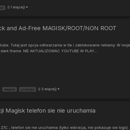
(i 1 więcej)
ot
ack and Ad-Free MAGISK/ROOT/NON ROOT
utube. Tutaj jest opcja odtwarzania w tle i zablokowane reklamy. W mojej 
sji dark theme. NIE AKTUALIZOWAC YOUTUBE W PLAY...
(i 3 więcej)
magisk
youtube
ji Magisk telefon sie nie uruchamia
1C , telefon sie nie uruchamia (tylko wibracja, nie pokazuje sie logo)