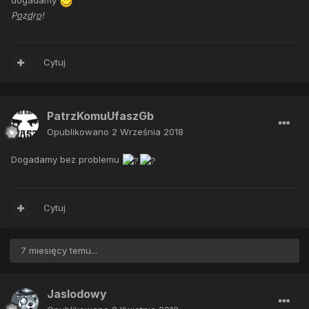
dogadamy
P
o
z
d
r
o
!
Cytuj
PatrzKomuUfaszGb
Opublikowano
2 Września 2018
Dogadamy bez problemu
Cytuj
7 miesięcy temu...
Jaslodowy