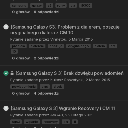
samsung
galaxy
s3
romy
dla
i9300
0
głosów
6
odpowiedzi
[Samsung Galaxy S3] Problem z dialerem, poszuje
oryginalnego dialera z CM 10
Pytanie zadane przez
Vinnetou
,
5 Marca 2015
problem
dialerem
poszuje
oryginalnego
dialera
cm
10
0
głosów
2
odpowiedzi
[Samsung Galaxy S 3] Brak dzwięku powiadomień
Pytanie zadane przez
Łukasz Roszatycki
,
2 Marca 2015
powiadomienia
sms
dioda
0
głosów
4
odpowiedzi
[Samsung Galaxy S 3] Wgranie Recovery i CM 11
Pytanie zadane przez
Ark743
,
25 Lutego 2015
sgs3
wgranie
recovery
cm
11