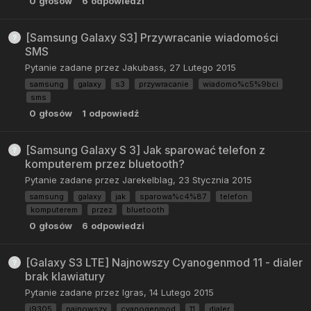
0
głosów
6
odpowiedzi
[Samsung Galaxy S3] Przywracanie wiadomości
SMS
Pytanie zadane przez
Jakubass
,
27 Lutego 2015
samsung
galaxy
s3
przywracanie
wiadomo%c5%9bci
sms
0
głosów
1
odpowiedź
[Samsung Galaxy S 3] Jak sparować telefon z
komputerem przez bluetooth?
Pytanie zadane przez
Jarekelblag
,
23 Stycznia 2015
samsung
galaxy
jak
sparowa%c4%87
telefon
komputerem
przez
bluetooth
0
głosów
6
odpowiedzi
[Galaxy S3 LTE] Najnowszy Cyanogenmod 11 - dialer
brak klawiatury
Pytanie zadane przez
Igras
,
14 Lutego 2015
i9305
najnowszy
cyanogenmod
11
dialer