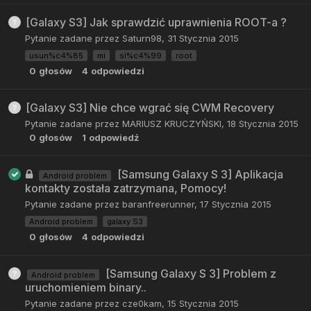
[Galaxy S3] Jak sprawdzić uprawnienia ROOT-a ?
Pytanie zadane przez
Saturn98
,
31 Stycznia 2015
usun%c4%85
mi
si%c4%99
root
0
głosów
4
odpowiedzi
[Galaxy S3] Nie chce wgrać się CWM Recovery
Pytanie zadane przez
MARIUSZ KRUCZYŃSKI
,
18 Stycznia 2015
0
głosów
1
odpowiedź
[Samsung Galaxy S 3] Aplikacja
Android problem
kontakty została zatrzymana, Pomocy!
Pytanie zadane przez
baranfreerunner
,
17 Stycznia 2015
Android problem
galaxy S3
0
głosów
4
odpowiedzi
[Samsung Galaxy S 3] Problem z
Android problem
uruchomieniem binary..
Pytanie zadane przez
cze0kam
,
15 Stycznia 2015