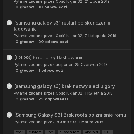
Pytanie zadane przez Gość lukjan32,
21 Lipca 2019
0
głosów
10
odpowiedzi
[samsung galaxy s3] restart po skonczeniu
ladowania
Pytanie zadane przez Gość lukjan32,
7 Listopada 2018
0
głosów
20
odpowiedzi
[LG G3] Error przy flashowaniu
Pytanie zadane przez
adiporter
,
25 Czerwca 2018
0
głosów
1
odpowiedź
[samsung galaxy s3] brak nazwy sieci u gory
Pytanie zadane przez Gość lukjan32,
1 Kwietnia 2018
0
głosów
25
odpowiedzi
[Samsung Galaxy S3] Brak roota po zmianie romu
Pytanie zadane przez
RCON9793
,
1 Marca 2018
root
custom
rom
custom rom
android
6.0.1