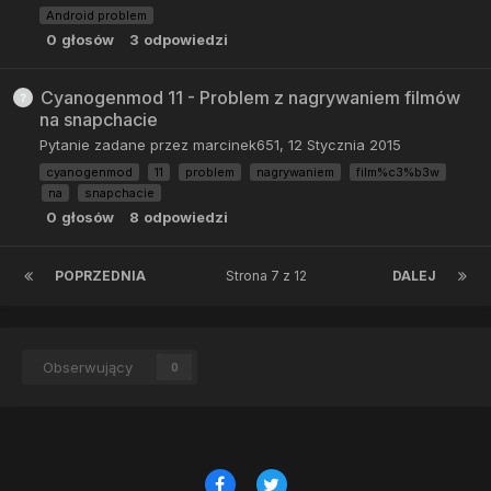
Android problem
0
głosów
3
odpowiedzi
Cyanogenmod 11 - Problem z nagrywaniem filmów
na snapchacie
Pytanie zadane przez
marcinek651
,
12 Stycznia 2015
cyanogenmod
11
problem
nagrywaniem
film%c3%b3w
na
snapchacie
0
głosów
8
odpowiedzi
POPRZEDNIA
Strona 7 z 12
DALEJ
Obserwujący
0