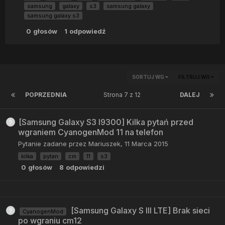
samsung
galaxy
s3
samsung galaxy
samsung galaxy s3
0
głosów
1
odpowiedź
SORTUJ WG
FILTRUJ WG
POPRZEDNIA
Strona 7 z 12
DALEJ
[Samsung Galaxy S3 I9300] Kilka pytań przed
wgraniem CyanogenMod 11 na telefon
Pytanie zadane przez
Mariuszek
,
11 Marca 2015
kilka
pytan
cm
11
s3
0
głosów
8
odpowiedzi
[Samsung Galaxy S III LTE] Brak sieci
CyanogenMod
po wgraniu cm12