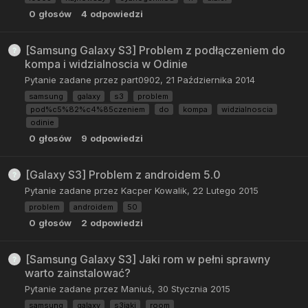
0
głosów
4
odpowiedzi
[Samsung Galaxy S3] Problem z podłączeniem do
kompa i widzialnoscia w Odinie
Pytanie zadane przez
part0902
,
21 Października 2014
samsung
galaxy
s3
problem
pod%c5%82%c4%85czeniem
do
kompa
widzialnoscia
odinie
0
głosów
9
odpowiedzi
[Galaxy S3] Problem z androidem 5.0
Pytanie zadane przez
Kacper Kowalik
,
22 Lutego 2015
problem
androidem
50
0
głosów
2
odpowiedzi
[Samsung Galaxy S3] Jaki rom w pełni sprawny
warto zainstalować?
Pytanie zadane przez
Maniuś
,
30 Stycznia 2015
samsung
galaxy
s3jaki
room