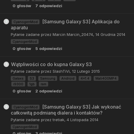
0
głosów
7
odpowiedzi
[Samsung Galaxy S3] Aplikacja do
CyanogenMod
aparatu
Pytanie zadane przez
Marcin Marcin_20474
,
14 Grudnia 2014
CyanogenMod
0
głosów
5
odpowiedzi
Wątpliwości co do kupna Galaxy S3
Pytanie zadane przez
SlashTiVi
,
12 Lutego 2015
Galaxs
S3
Samsung
Android
4x1.4
Mali400MP4
i9300
1gb
ram
0
głosów
2
odpowiedzi
[Samsung Galaxy S3] Jak wykonać
CyanogenMod
całkowitą podmianę dialera i kontaktów?
Pytanie zadane przez
tretiak
,
4 Listopada 2014
CyanogenMod
0
głosów
3
odpowiedzi