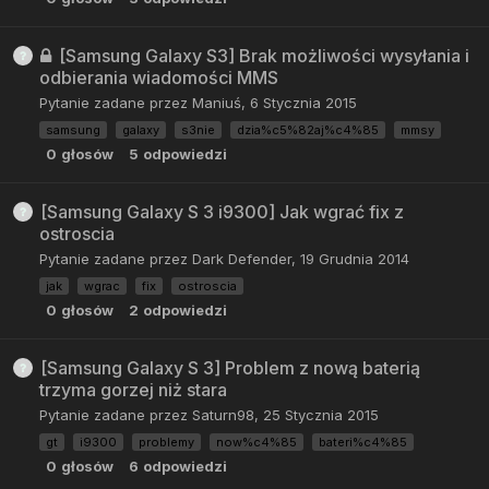
[Samsung Galaxy S3] Brak możliwości wysyłania i
odbierania wiadomości MMS
Pytanie zadane przez
Maniuś
,
6 Stycznia 2015
samsung
galaxy
s3nie
dzia%c5%82aj%c4%85
mmsy
0
głosów
5
odpowiedzi
[Samsung Galaxy S 3 i9300] Jak wgrać fix z
ostroscia
Pytanie zadane przez
Dark Defender
,
19 Grudnia 2014
jak
wgrac
fix
ostroscia
0
głosów
2
odpowiedzi
[Samsung Galaxy S 3] Problem z nową baterią
trzyma gorzej niż stara
Pytanie zadane przez
Saturn98
,
25 Stycznia 2015
gt
i9300
problemy
now%c4%85
bateri%c4%85
0
głosów
6
odpowiedzi