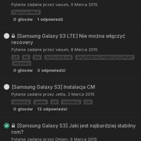
Pytanie zadane przez
vaxum
,
9 Marca 2015
CyanogenMod
0
głosów
1
odpowiedź
[Samsung Galaxy S3 LTE] Nie można włączyć
recovery
Pytanie zadane przez
vaxum
,
8 Marca 2015
s3
lte
nie
mo%c5%bcna
w%c5%82%c4%85czy%c4%87
recovery
0
głosów
3
odpowiedzi
[Samsung Galaxy S3] Instalacja CM
Pytanie zadane przez
Jetta
,
3 Marca 2015
samsung
galaxy
s3
instalacja
cm
0
głosów
12
odpowiedzi
[Samsung Galaxy S3] Jaki jest najbardziej stabilny
rom?
Pytanie zadane przez
Dmjen
,
6 Marca 2015