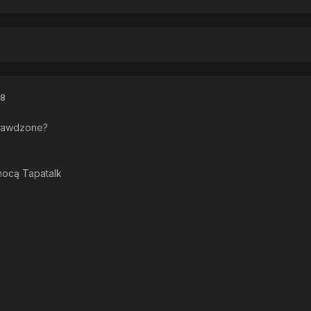
18
rawdzone?
mocą Tapatalk