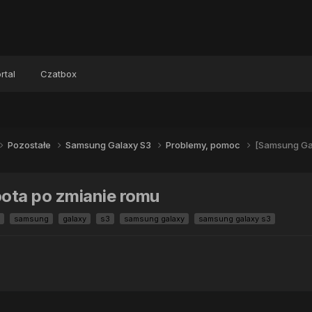
rtal
Czatbox
Pozostałe
Samsung Galaxy S3
Problemy, pomoc
[Samsung Gal
ota po zmianie romu
samsung
galaxy
s3
samsung galaxy
samsung galaxy s3