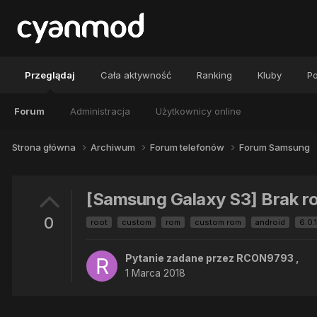
Przeglądaj
Cała aktywność
Ranking
Kluby
Po
Forum
Administracja
Użytkownicy online
Strona główna
Archiwum
Forum telefonów
Forum Samsung
[Samsung Galaxy S3] Brak ro
0
root
custom
rom
custom rom
android
6.0.1
Pytanie zadane przez
RCON9793
,
1 Marca 2018