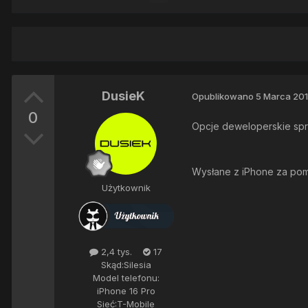
DusieK
Opublikowano
5 Marca 20
0
Opcje deweloperskie sp
Wysłane z iPhone za po
Użytkownik
2,4 tys.
17
Skąd:
Silesia
Model telefonu:
iPhone 16 Pro
Sieć:
T-Mobile