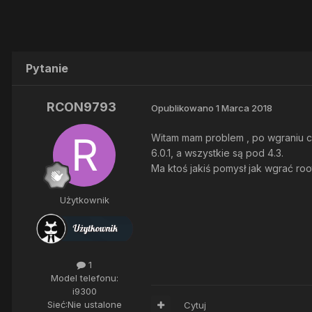
Pytanie
RCON9793
Opublikowano
1 Marca 2018
Witam mam problem , po wgraniu cu
6.0.1, a wszystkie są pod 4.3.
Ma ktoś jakiś pomysł jak wgrać roo
Użytkownik
1
Model telefonu:
i9300
Sieć:
Nie ustalone
Cytuj