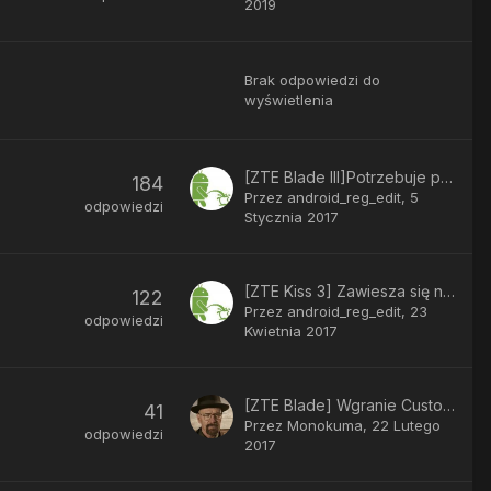
2019
Brak odpowiedzi do
wyświetlenia
[ZTE Blade III]Potrzebuje pomocy z wgrywaniem romu z karty SD
184
Przez
android_reg_edit
,
5
odpowiedzi
Stycznia 2017
[ZTE Kiss 3] Zawiesza się na logu androida
122
Przez
android_reg_edit
,
23
odpowiedzi
Kwietnia 2017
[ZTE Blade] Wgranie Custom ROMu
41
Przez
Monokuma
,
22 Lutego
odpowiedzi
2017