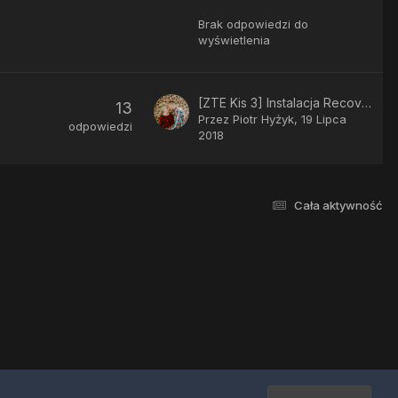
Brak odpowiedzi do
wyświetlenia
[ZTE Kis 3] Instalacja Recovery ClockWorkMod 6.0.5.1 oraz wykonywanie roota
13
Przez
Piotr Hyżyk
,
19 Lipca
odpowiedzi
2018
Cała aktywność