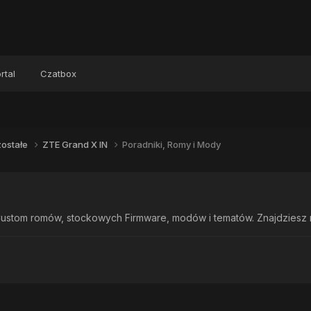
rtal
Czatbox
ostałe
ZTE Grand X IN
Poradniki, Romy i Mody
ustom romów, stockowych Firmware, modów i tematów. Znajdziesz rów