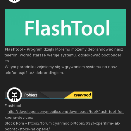
Flashtool
- Program dzięki któremu możemy debrandować nasz
telefon, wgrać starsze wersje systemu, odblokować bootloader
itp.
W tym poradniku zajmiemy się wgrywaniem systemu na nasz
telefon bądź też debrandingiem.
Flashtool
-
http://developer.sonymobile.com/downloads/tool/flash-tool-for-
xperia-devices/
Stock Rom -
https://forum.cyanmod.pl/topic/6321-xperifirm-jak-
pobrać-stock-na-xperie/