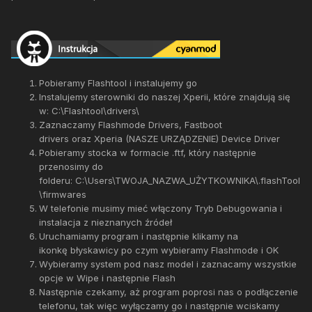
Pobieramy Flashtool i instalujemy go
Instalujemy sterowniki do naszej Xperii, które znajdują się
w: C:\Flashtool\drivers\
Zaznaczamy Flashmode Drivers, Fastboot
drivers oraz Xperia (NASZE URZĄDZENIE) Device Driver
Pobieramy stocka w formacie .ftf, który następnie
przenosimy do
folderu: C:\Users\TWOJA_NAZWA_UŻYTKOWNIKA\.flashTool
\firmwares
W telefonie musimy mieć włączony Tryb Debugowania i
instalacja z nieznanych źródeł
Uruchamiamy program i następnie klikamy na
ikonkę błyskawicy po czym wybieramy Flashmode i OK
Wybieramy system pod nasz model i zaznacamy wszystkie
opcje w Wipe i następnie Flash
Następnie czekamy, aż program poprosi nas o podłączenie
telefonu, tak więc wyłączamy go i następnie wciskamy