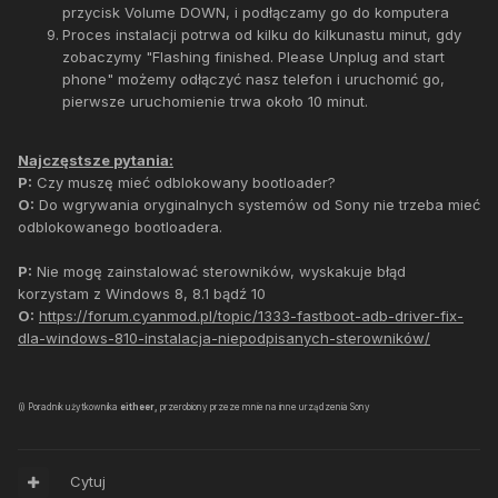
przycisk Volume DOWN, i podłączamy go do komputera
Proces instalacji potrwa od kilku do kilkunastu minut, gdy
zobaczymy "Flashing finished. Please Unplug and start
phone" możemy odłączyć nasz telefon i uruchomić go,
pierwsze uruchomienie trwa około 10 minut.
Najczęstsze pytania:
P:
Czy muszę mieć odblokowany bootloader?
O:
Do wgrywania oryginalnych systemów od Sony nie trzeba mieć
odblokowanego bootloadera.
P:
Nie mogę zainstalować sterowników, wyskakuje błąd
korzystam z Windows 8, 8.1 bądź 10
O:
https://forum.cyanmod.pl/topic/1333-fastboot-adb-driver-fix-
dla-windows-810-instalacja-niepodpisanych-sterowników/
(i) Poradnik użytkownika
eitheer,
przerobiony przeze mnie na inne urządzenia Sony
Cytuj