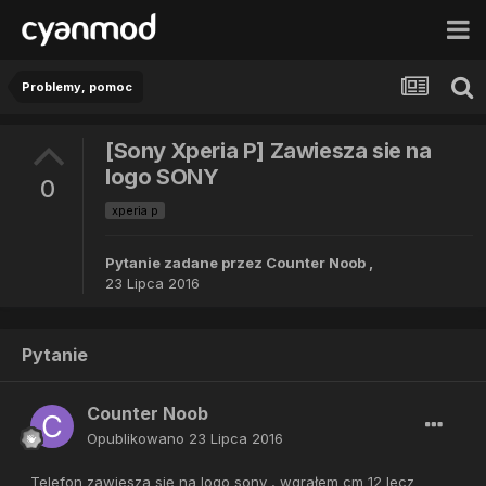
Problemy, pomoc
[Sony Xperia P] Zawiesza sie na
logo SONY
0
xperia p
Pytanie zadane przez
Counter Noob
,
23 Lipca 2016
Pytanie
Counter Noob
Opublikowano
23 Lipca 2016
Telefon zawiesza się na logo sony , wgrałem cm 12 lecz