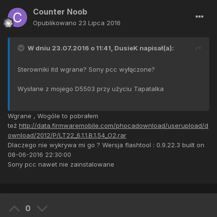
Counter Noob
Opublikowano
23 Lipca 2016
W dniu 23.07.2016 o 11:41,
DusieK
napisał(a):
Sterowniki itd wgrane? Sony pcc wyłączone?
Wysłane z mojego D5503 przy użyciu Tapatalka
Wgrane , Wogóle to pobrałem
też
http://data.firmwaremobile.com/phocadownload/userupload/d
ownload/2012/P/LT22_6.1.1.B.1.54_O2.rar
Dlaczego nie wykrywa mi go ? Wersja flashtool : 0.9.22.3 built on
08-06-2016 22:30:00
Sony pcc nawet nie zainstalowane
0