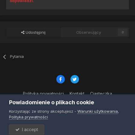
odpowiedzi.
Udostępnij
Obserwujący
0
Pytania
Polityka prywatności
Kontakt
Ciasteczka
© Copyright 2023
Powiadomienie o plikach cookie
Powered by Invision Community
Korzystając ze strony akceptujesz -
Warunki użytkowania
,
Polityka prywatności
I accept