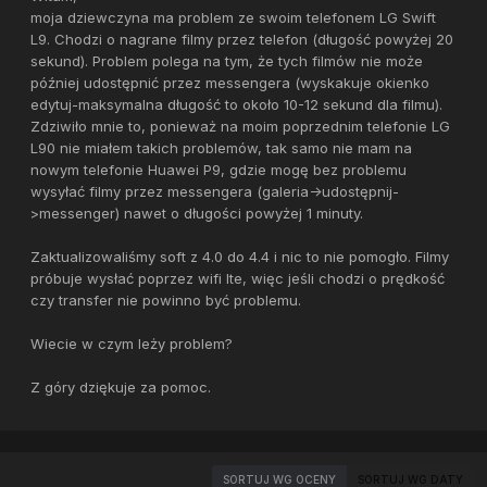
moja dziewczyna ma problem ze swoim telefonem LG Swift
L9. Chodzi o nagrane filmy przez telefon (długość powyżej 20
sekund). Problem polega na tym, że tych filmów nie może
później udostępnić przez messengera (wyskakuje okienko
edytuj-maksymalna długość to około 10-12 sekund dla filmu).
Zdziwiło mnie to, ponieważ na moim poprzednim telefonie LG
L90 nie miałem takich problemów, tak samo nie mam na
nowym telefonie Huawei P9, gdzie mogę bez problemu
wysyłać filmy przez messengera (galeria->udostępnij-
>messenger) nawet o długości powyżej 1 minuty.
Zaktualizowaliśmy soft z 4.0 do 4.4 i nic to nie pomogło. Filmy
próbuje wysłać poprzez wifi lte, więc jeśli chodzi o prędkość
czy transfer nie powinno być problemu.
Wiecie w czym leży problem?
Z góry dziękuje za pomoc.
SORTUJ WG OCENY
SORTUJ WG DATY