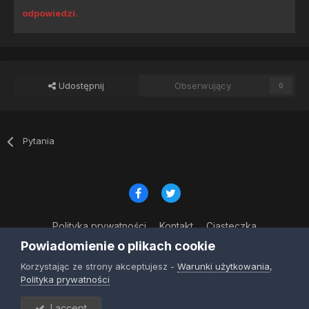
odpowiedzi.
Udostępnij
Obserwujący
0
Pytania
Polityka prywatności
Kontakt
Ciasteczka
© Copyright 2023
Powiadomienie o plikach cookie
Powered by Invision Community
Korzystając ze strony akceptujesz -
Warunki użytkowania
,
Polityka prywatności
I accept