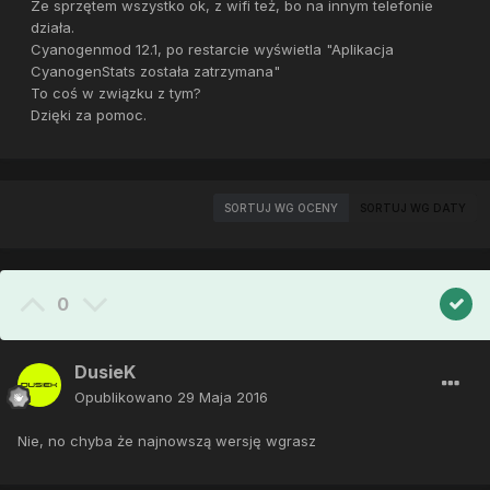
Ze sprzętem wszystko ok, z wifi też, bo na innym telefonie
działa.
Cyanogenmod 12.1, po restarcie wyświetla "Aplikacja
CyanogenStats została zatrzymana"
To coś w związku z tym?
Dzięki za pomoc.
SORTUJ WG OCENY
SORTUJ WG DATY
0
DusieK
Opublikowano
29 Maja 2016
Nie, no chyba że najnowszą wersję wgrasz