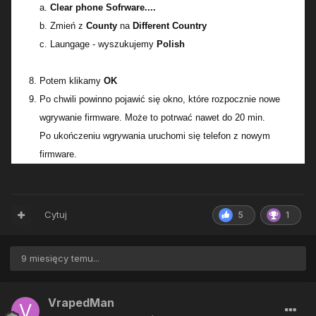
a.
Clear phone Sofrware....
b. Zmień z
County
na
Different Country
c. Laungage - wyszukujemy
Polish
Potem klikamy
OK
Po chwili powinno pojawić się okno, które rozpocznie nowe
wgrywanie firmware. Może to potrwać nawet do 20 min.
Po ukończeniu wgrywania uruchomi się telefon z nowym
firmware.
Cytuj
5
1
9 miesięcy temu...
VrapedMan