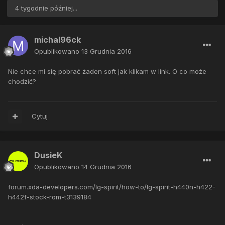
4 tygodnie później...
michal96ck
Opublikowano
13 Grudnia 2016
Nie chce mi się pobrać żaden soft jak klikam w link. O co może
chodzić?
Cytuj
DusieK
Opublikowano
14 Grudnia 2016
forum.xda-developers.com/lg-spirit/how-to/lg-spirit-h440n-h422-
h442f-stock-rom-t3139184