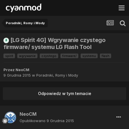
Poradniki, Romy i Mody
[LG Spirit 4G] Wgrywanie czystego
firmware/ systemu LG Flash Tool
spirit
wgrywanie
czystego
firmware/
systemu
flash
Przez
NeoCM
9 Grudnia 2015
w
Poradniki, Romy i Mody
Odpowiedz w tym temacie
NeoCM
Opublikowano
9 Grudnia 2015