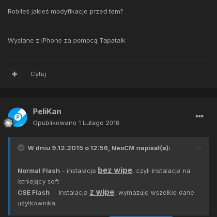
Robiłeś jakieś modyfikacje przed tem?
Wysłane z iPhone za pomocą Tapatalk
Cytuj
PeliKan
Opublikowano
1 Lutego 2018
W dniu 9.12.2015 o 12:56,
NeoCM
napisał(a):
bez wipe
Normal Flash
- instalacja
, czyli instalacja na
istniejący soft
z wipe
CSE Flash
- instalacja
, wymazuje wszelkie dane
użytkownika