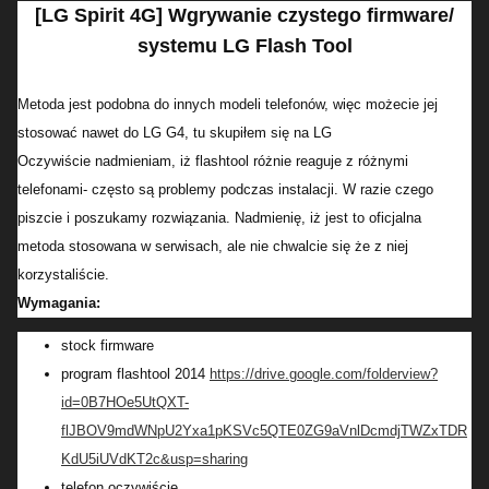
[LG Spirit 4G] Wgrywanie czystego firmware/
systemu LG Flash Tool
Metoda jest podobna do innych modeli telefonów, więc możecie jej
stosować nawet do LG G4, tu skupiłem się na LG
Oczywiście nadmieniam, iż flashtool różnie reaguje z różnymi
telefonami- często są problemy podczas instalacji. W razie czego
piszcie i poszukamy rozwiązania. Nadmienię, iż jest to oficjalna
metoda stosowana w serwisach, ale nie chwalcie się że z niej
korzystaliście.
Wymagania:
stock firmware
program flashtool 2014
https://drive.google.com/folderview?
id=0B7HOe5UtQXT-
flJBOV9mdWNpU2Yxa1pKSVc5QTE0ZG9aVnlDcmdjTWZxTDR
KdU5iUVdKT2c&usp=sharing
telefon oczywiście