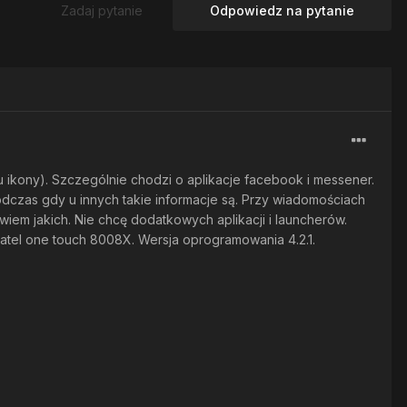
Zadaj pytanie
Odpowiedz na pytanie
ikony). Szczególnie chodzi o aplikacje facebook i messener.
odczas gdy u innych takie informacje są. Przy wiadomościach
wiem jakich. Nie chcę dodatkowych aplikacji i launcherów.
catel one touch 8008X. Wersja oprogramowania 4.2.1.