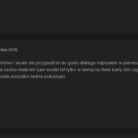
nika 2015
efonie i wcale nie przypadł mi do gustu dlatego napisałem w pierw
 osoba miała ten sam model tel tylko w wersji na dwie karty sim i je
ziała wszystko ładnie pokazuje).