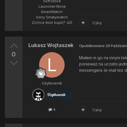
Soft:
Stock
Launcher:
Nova
SmartWatch:
Sony Smatywatch
2(chce ktoś kupić? xD)
Cytuj
Lukasz Wojtaszek
Opublikowano
29 Paździer
0
Miałem m go na innym tel
ponieważ na uczelni jedna
messengera (e-mail tez d
Użytkownik
4
Cytuj