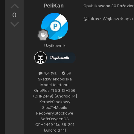
PeliKan
Opublikowano
30 Paździer
0
@
Lukasz Wojtaszek
apki 
Użytkownik
4,4 tys.
59
Skąd:
Wiekopolska
Model telefonu:
OnePlus 11 5G 12+256
(CHP2449) [Android 14]
Kernel:
Stockowy
Sieć:
T-Mobile
Recovery:
Stockowe
Soft:
OxygenOS
CPH2449_11.c.38_201
(Android 14)