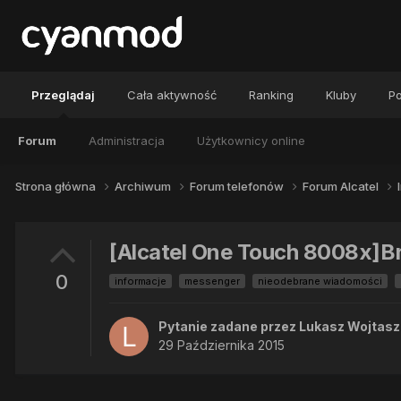
Przeglądaj
Cała aktywność
Ranking
Kluby
Po
Forum
Administracja
Użytkownicy online
Strona główna
Archiwum
Forum telefonów
Forum Alcatel
[Alcatel One Touch 8008x]B
0
informacje
messenger
nieodebrane wiadomości
Pytanie zadane przez
Lukasz Wojtasz
29 Października 2015