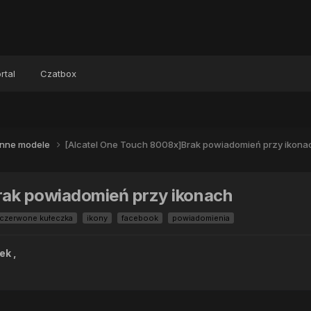
rtal
Czatbox
Inne modele
[Alcatel One Touch 8008x]Brak powiadomień przy ikona
rak powiadomień przy ikonach
czerwone kułeczka
ikony
facebook
powiadomienia
ek
,