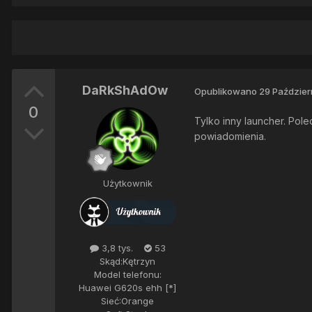
DaRkShAdOw
Opublikowano
29 Paździer
0
Tylko inny launcher. Pol
powiadomienia.
Użytkownik
3,8 tys.
53
Skąd:
Kętrzyn
Model telefonu:
Huawei G620s ehh [*]
Sieć:
Orange