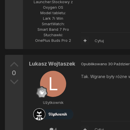
Launcher:
Stockowy z
Oxygen OS
Model tabletu:
Lark 7i Win
SmartWatch:
Smart Band 7 Pro
Słuchawki:
OnePlus Buds Pro 2
Cytuj
Lukasz Wojtaszek
Opublikowano
30 Paździer
0
Tak. Wgrane były różne w
Użytkownik
4
Cytuj