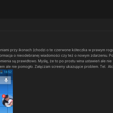
iami przy ikonach (chodzi o te czerwone kółeczka w prawym rogu 
nformacja o nieodebranej wiadomości czy też o nowym zdarzeniu. P
ienia są prawidłowo. Myślę, że to po prostu wina ustawień ale nie 
łem ale nie pomogło. Załączam screeny ukazujące problem. Tel. Al