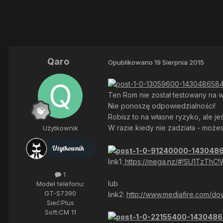
Qaro
Opublikowano
19 Sierpnia 2015
Ten Rom nie został testowany na we
Nie ponoszę odpowiedzialności!
Robisz to na własne ryzyko, ale jeś
W razie kiedy nie zadziała - moż
Użytkownik
link1:
https://mega.nz/#!SU1TzTh
1
lub
Model telefonu:
GT-S7390
link2:
http://www.mediafire.com/do
Sieć:
Plus
Soft:
CM 11