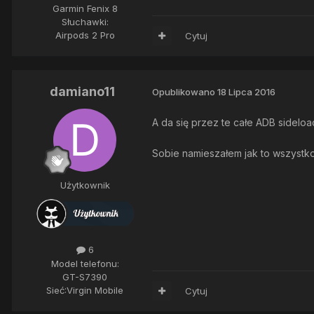
Garmin Fenix 8
Słuchawki:
Airpods 2 Pro
Cytuj
damiano11
Opublikowano
18 Lipca 2016
A da się przez te całe ADB sideloa
Sobie namieszałem jak to wszystko
Użytkownik
6
Model telefonu:
GT-S7390
Sieć:
Virgin Mobile
Cytuj