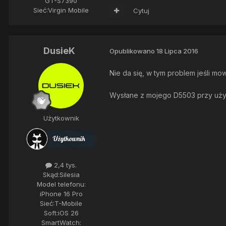
GT-S7390
Sieć:
Virgin Mobile
Cytuj
DusieK
Opublikowano
18 Lipca 2016
Nie da się, w tym problem jeśli mo
Wysłane z mojego D5503 przy uży
Użytkownik
2,4 tys.
Skąd:
Silesia
Model telefonu:
iPhone 16 Pro
Sieć:
T-Mobile
Soft:
iOS 26
SmartWatch: