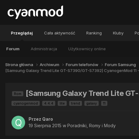
Przeglądaj
Cała aktywność
Ranking
Kluby
Po
Forum
Administracja
Użytkownicy online
Strona główna
Archiwum
Forum telefonów
Forum Samsung
[Samsung Galaxy Trend Lite GT-S7390/GT-S7392] CyanogenMod 11 - 
[Samsung Galaxy Trend Lite GT
Rom
cyanogenmod
4.4.4
lite
trend
galaxy
11
Przez
Qaro
19 Sierpnia 2015
w
Poradniki, Romy i Mody