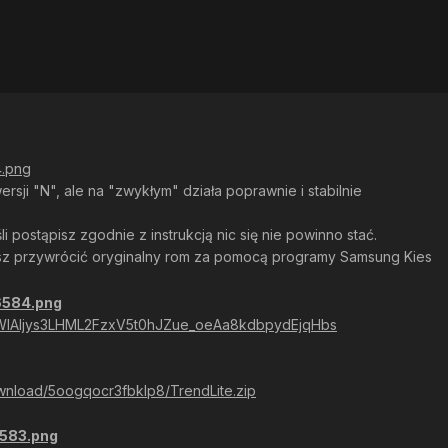
rsji "N", ale na "zwykłym" działa poprawnie i stabilnie
li postąpisz zgodnie z instrukcją nic się nie powinno stać.
esz przywrócić oryginalny rom za pomocą programy Samsung Kies
C!WlAljys3LHML2FzxV5t0hJZue_oeAa8kdbpydEjqHbs
wnload/5oogqocr3fbklp8/TrendLite.zip