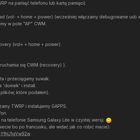
RP na pamięć telefonu lub kartę pamięci)
oad (vol- + home + power) (wcześniej włączamy debugowanie usb w
jemy w pole "AP" CWM.
covery (vol+ + home + power).
ruchamia się CWM (recovery) ).
ta i przeciągamy suwak.
 'domek' i install.
 plików, które podałem).
ączamy TWRP i instalujemy GAPPS.
fon.
na telefonie Samsung Galaxy Lite w czystej wersji.
miecie bo po francusku, ale widać jak co robić macie):
v=YfhU1gVw92w