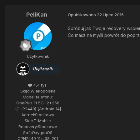
PeliKan
Opublikowano
22 Lipca 2016
Spróbuj jak Twoje recovery wspier
Co masz na myśli powrót do poprz
Użytkownik
4,4 tys.
Skąd:
Wiekopolska
Model telefonu:
OnePlus 11 5G 12+256
(CHP2449) [Android 14]
Kernel:
Stockowy
Sieć:
T-Mobile
Recovery:
Stockowe
Soft:
OxygenOS
CPH2449_11.c.38_201