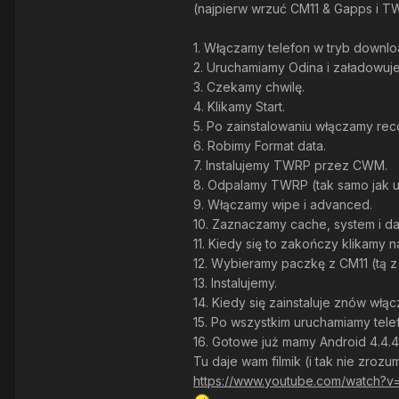
(najpierw wrzuć CM11 & Gapps i TW
1. Włączamy telefon w tryb downl
2. Uruchamiamy Odina i załadowu
3. Czekamy chwilę.
4. Klikamy Start.
5. Po zainstalowaniu włączamy re
6. Robimy Format data.
7. Instalujemy TWRP przez CWM.
8. Odpalamy TWRP (tak samo jak u
9. Włączamy wipe i advanced.
10. Zaznaczamy cache, system i da
11. Kiedy się to zakończy klikamy na
12. Wybieramy paczkę z CM11 (tą z
13. Instalujemy.
14. Kiedy się zainstaluje znów wł
15. Po wszystkim uruchamiamy tele
16. Gotowe już mamy Android 4.4.4 
Tu daje wam filmik (i tak nie zrozu
https://www.youtube.com/watch?