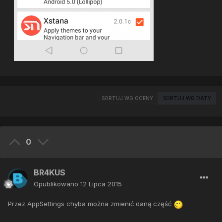
SORTUJ WG OCENY
SORTUJ WG DATY
0
BR4KUS
Opublikowano
12 Lipca 2015
Przez AppSettings chyba można zmienić daną część