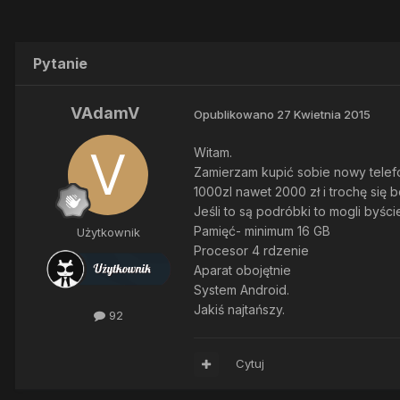
Pytanie
VAdamV
Opublikowano
27 Kwietnia 2015
Witam.
Zamierzam kupić sobie nowy telef
1000zl nawet 2000 zł i trochę się b
Jeśli to są podróbki to mogli byśc
Pamięć- minimum 16 GB
Użytkownik
Procesor 4 rdzenie
Aparat obojętnie
System Android.
Jakiś najtańszy.
92
Cytuj