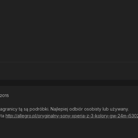
 2015
agranicy tą są podróbki. Najlepiej odbiór osobisty lub używany.
 ta
http://allegro.pl/oryginalny-sony-xperia-z-3-kolory-gw-24m-i53