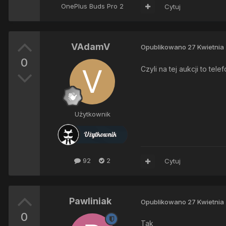
OnePlus Buds Pro 2
Cytuj
VAdamV
Opublikowano
27 Kwietnia
0
Czyli na tej aukcji to tel
Użytkownik
92
2
Cytuj
Pawliniak
Opublikowano
27 Kwietnia
0
Tak