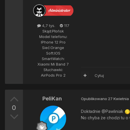
4,7 tys.
117
Skąd:
Płońsk
Model telefonu:
IPhone 12 Pro
Sieć:
Orange
Soft:
IOS
SmartWatch:
Xiaomi Mi Band 7
Słuchawki:
AirPods Pro 2
Cytuj
PeliKan
Opublikowano
27 Kwietnia
0
Dokładnie @Pawliniak
No chyba że chodzi tu o