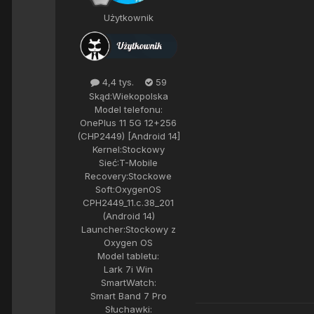
Użytkownik
4,4 tys.
59
Skąd:
Wiekopolska
Model telefonu:
OnePlus 11 5G 12+256
(CHP2449) [Android 14]
Kernel:
Stockowy
Sieć:
T-Mobile
Recovery:
Stockowe
Soft:
OxygenOS
CPH2449_11.c.38_201
(Android 14)
Launcher:
Stockowy z
Oxygen OS
Model tabletu:
Lark 7i Win
SmartWatch:
Smart Band 7 Pro
Słuchawki: