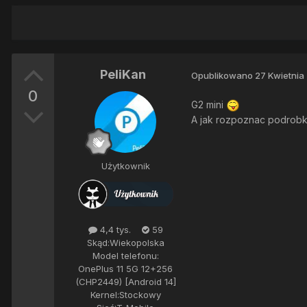
PeliKan
Opublikowano
27 Kwietnia
0
G2 mini
A jak rozpoznac podrobki
Użytkownik
4,4 tys.
59
Skąd:
Wiekopolska
Model telefonu:
OnePlus 11 5G 12+256
(CHP2449) [Android 14]
Kernel:
Stockowy