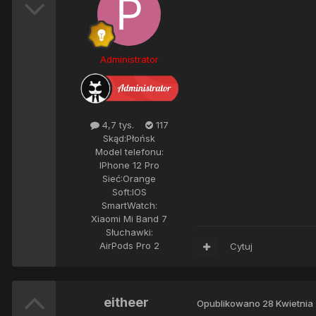
Administrator
4,7 tys.
117
Skąd:
Płońsk
Model telefonu:
IPhone 12 Pro
Sieć:
Orange
Soft:
IOS
SmartWatch:
Xiaomi Mi Band 7
Słuchawki:
AirPods Pro 2
Cytuj
eitheer
Opublikowano
28 Kwietnia