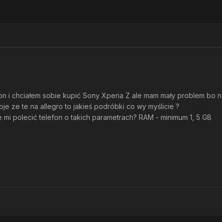
on i chciałem sobie kupić Sony Xperia Z ale mam mały problem bo 
oje ze te na allegro to jakieś podróbki co wy myślicie ?
ie mi polecić telefon o takich parametrach? RAM - minimum 1, 5 GB