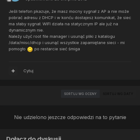
Jeśli telefon pkazuje, że masz mocny sygnał z AP a nie może
pobrać adresu z DHCP i w konću dostajesz komunikat, że siec
ma słaby sygnał. WIFI działa na statycznym IP ale już na
dynamicznym nie.
Należy użyć root file manager i usunąć pliki z katalogu
/data/misc/dhcp i usunąć wszystkie zapamiętane sieci - mi
pomogło
po restarcie sieć śmiga
Cytuj
SORTUJ WG OCENY
SORTUJ WG DATY
Nie udzielono jeszcze odpowiedzi na to pytanie
Dołącz do dyskusji