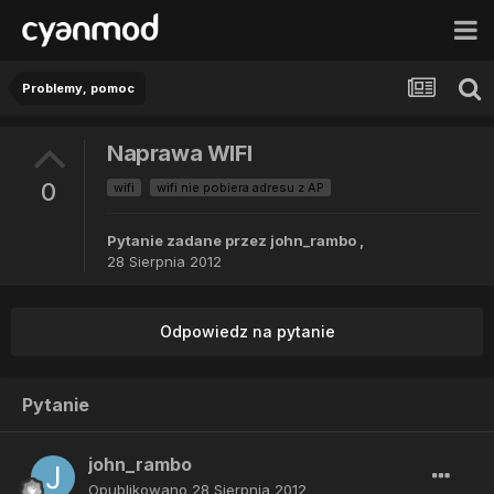
Problemy, pomoc
Naprawa WIFI
0
wifi
wifi nie pobiera adresu z AP
Pytanie zadane przez
john_rambo
,
28 Sierpnia 2012
Odpowiedz na pytanie
Pytanie
john_rambo
Opublikowano
28 Sierpnia 2012