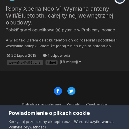
[Sony Xperia Neo V] Wymiana anteny
Wifi/Bluetooth, całej tylnej wewnętrznej
obudowy.
PolskiSqrwiel
opublikował(a) pytanie w
Problemy, pomoc
A więc tak. Dałem dziecku telefon on go rozebrał i poodklejał
wszystkie nalepki. Wiem że jedną z nich była to antena do
Wifi/Bluetooth. Mam też Drugi taki sam telefon nie ruszony
22 Lipca 2015
1 odpowiedź
prawie jak nowy. Czy jeżeli zmienię całą tylnią wewnętrzną
(i 8 więcej)
wewn%c4%99trznej
tylnej
obudowę tam gdzie była nalepiona ta antena wszystko będzie
dob...
Polityka prywatności
Kontakt
Ciasteczka
© Copyright 2023
Powiadomienie o plikach cookie
Powered by Invision Community
Korzystając ze strony akceptujesz -
Warunki użytkowania
,
Polityka prywatności