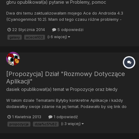
gbru
opublikował(a) pytanie w
Problemy, pomoc
Dwa dni temu zaktualizowałam mojego Ace do Androida 4.3
(Cyanogenmod 10.2). Mam od tego czasu różne problemy -
telefon sam się wyłącza, zacina jeszcze bardziej niż zacinał
22 Stycznia 2014
5 odpowiedzi
przed aktualizacją itp, jednak największym z nich jest to, że nie
(i 6 więcej)
galaxy
acecm102
dostaję powiadomień z aplikacji. SMSy normalnie się wyświetlaj...
[Propozycja] Dział "Rozmowy Dotyczące
Aplikacji"
dasiek
opublikował(a) temat w
Propozycje oraz błedy
W takim dziale Tematami Byłyby konkretne Aplikacje i każdy
dodawałby swoje zdanie na jej temat. Podawało by się link do
Sklepu Play bądź oficjalnego ściągania (to można ustalić). Co wy
1 Kwietnia 2013
1 odpowiedź
na to?
(i 3 więcej)
propozycja
dzia%c5%82