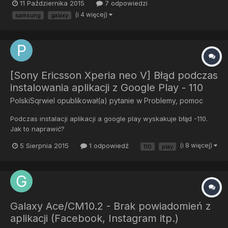
11 Października 2015
7 odpowiedzi
słuchawka dobrze leży i świetnie działa. ALE no właśnie, ale.
(i 4 więcej)
samsung
galaxy
Niestety mam z nim mały problem. Od wczorajszej nocy (od
około 1/2) te...
[Sony Ericsson Xperia neo V] Błąd podczas
instalowania aplikacji z Google Play - 110
PolskiSqrwiel
opublikował(a) pytanie w
Problemy, pomoc
Podczas instalacji aplikacji a google play wyskakuje błąd -110.
Jak to naprawić?
5 Sierpnia 2015
1 odpowiedź
(i 8 więcej)
110
play
Galaxy Ace/CM10.2 - Brak powiadomień z
aplikacji (Facebook, Instagram itp.)