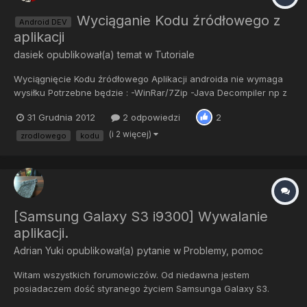
Wyciąganie Kodu źródłowego z
Android DEV
aplikacji
dasiek
opublikował(a) temat w
Tutoriale
Wyciągnięcie Kodu źródłowego Aplikacji androida nie wymaga
wysiłku Potrzebne będzie : -WinRar/7Zip -Java Decompiler np z
tego linku http://java.decompiler.free.fr/?q=jdgui-Pliki dex2jar do
31 Grudnia 2012
2 odpowiedzi
2
ściagnięcia z
http://code.google.com/p/dex2jar/downloads/detail?
(i 2 więcej)
zrodlowego
kodu
name=dex2jar-0.0.9.12-a.zip&can=2&q=-Aplikacj...
[Samsung Galaxy S3 i9300] Wywalanie
aplikacji.
Adrian Yuki
opublikował(a) pytanie w
Problemy, pomoc
Witam wszystkich forumowiczów. Od niedawna jestem
posiadaczem dość styranego życiem Samsunga Galaxy S3.
Dokładniej to posiadam go od piątku i krótkim słowem powiem że