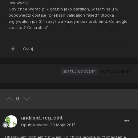
Jak wyzej.
Gdy chce wgrac plik gpt.bin jako partition, w terminalu w
odpowiedzi dostaje "preflash validation failed". Stocka
wgrywalem juz 3,4 razy? Za kazdym bez problemu. Co moglo
sie stac? Co zrobic?
Cytuj
SORTUJ WG OCENY
SORTUJ WG DATY
0
android_reg_edit
Opublikowano
23 Maja 2017
Obstawiam problem z plikiem. To chyba jedyne wytłumaczenie,