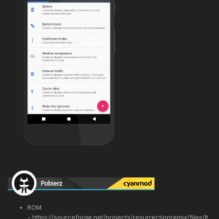
ROM
-
https://sourceforge.net/projects/resurrectionremix/files/lt