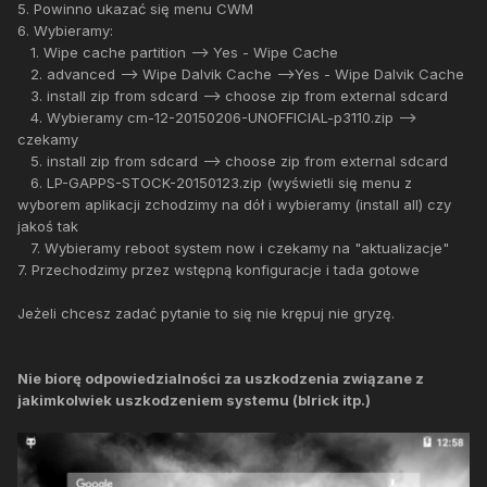
5. Powinno ukazać się menu CWM
6. Wybieramy:
1. Wipe cache partition --> Yes - Wipe Cache
2. advanced --> Wipe Dalvik Cache -->Yes - Wipe Dalvik Cache
3. install zip from sdcard --> choose zip from external sdcard
4. Wybieramy cm-12-20150206-UNOFFICIAL-p3110.zip -->
czekamy
5. install zip from sdcard --> choose zip from external sdcard
6. LP-GAPPS-STOCK-20150123.zip (wyświetli się menu z
wyborem aplikacji zchodzimy na dół i wybieramy (install all) czy
jakoś tak
7. Wybieramy reboot system now i czekamy na "aktualizacje"
7. Przechodzimy przez wstępną konfiguracje i tada gotowe
Jeżeli chcesz zadać pytanie to się nie krępuj nie gryzę.
Nie biorę odpowiedzialności za uszkodzenia związane z
jakimkolwiek uszkodzeniem systemu (blrick itp.)