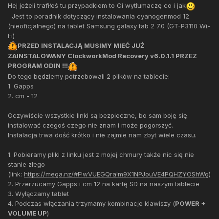
Hej jeżeli trafiłeś tu przypadkiem to Ci wytłumaczę co i jak
Jest to poradnik dotyczący instalowania cyanogenmod 12
(nieoficjalnego) na tablet Samsung galaxy tab 2 7.0 (GT-P3110 Wi-
Fi)
PRZED INSTALACJĄ MUSIMY MIEĆ JUŻ
ZAINSTALOWANY ClockworkMod Recovery v6.0.1.1 PRZEZ
PROGRAM ODIN !!!
Do tego będziemy potrzebowali 2 plików na tablecie:
1. Gapps
2. cm - 12
Oczywiście wszystkie linki są bezpieczne, bo sam boję się
instalować czegoś czego nie znam i może pogorszyć.
Instalacja trwa dość krótko i nie zajmie nam zbyt wiele czasu.
1. Pobieramy pliki z linku jest z mojej chmury także nic się nie
stanie złego
(link:
https://mega.nz/#F!wVUEGQra!m9X1NPJouVE4PQHZYOShWg
)
2. Przerzucamy Gapps i cm 12 na kartę SD na naszym tablecie
3. Wyłączamy tablet
4. Podczas włączania trzymamy kombinacje klawiszy (
POWER +
VOLUME UP
)