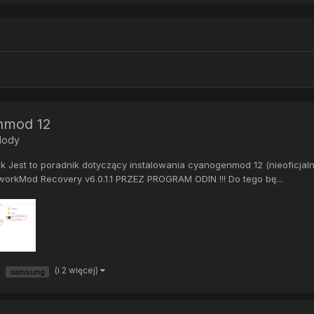
enmod 12
Mody
i jak Jest to poradnik dotyczący instalowania cyanogenmod 12 (nieoficja
Mod Recovery v6.0.1.1 PRZEZ PROGRAM ODIN !!! Do tego bę...
(i 2 więcej)
samsung