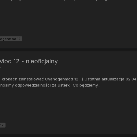
ogenmod 12
d 12 - nieoficjalny
y
 krokach zainstalować Cyanogenmod 12 . ( Ostatnia aktualizacja 02.04
nosimy odpowiedzialności za usterki. Co będziemy...
12