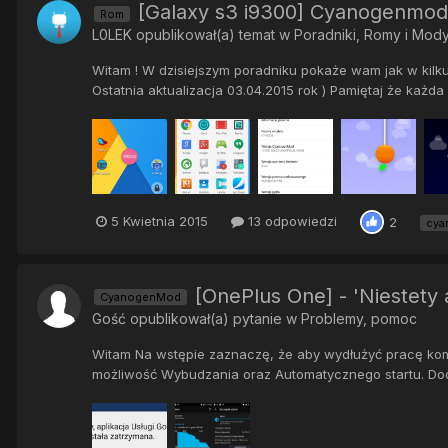
[Galaxy s3 i9300] Cyanogenmod 1
Rom
L0LEK
opublikował(a) temat w
Poradniki, Romy i Mod
Witam ! W dzisiejszym poradniku pokaże wam jak w kilk
Ostatnia aktualizacja 03.04.2015 rok ) Pamiętaj że każda 
5 Kwietnia 2015
13 odpowiedzi
2
cya
[OnePlus One] - 'Niestety
CyanogenMod
Gość opublikował(a) pytanie w
Problemy, pomoc
Witam Na wstępie zaznaczę, że aby wydłużyć pracę ko
możliwość Wybudzania oraz Automatycznego startu. Dodat