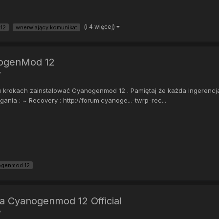
(i 4 więcej)
12
wnerwiający komunikat
nogenMod 12
y
u krokach zainstalować Cyanogenmod 12 . Pamiętaj że każda ingerencj
nia : ~ Recovery : http://forum.cyanoge...-twrp-rec...
ogenmod 12
ja Cyanogenmod 12 Official
y