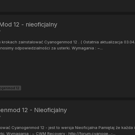
d 12 - nieoficjalny
y
 krokach zainstalować Cyanogenmod 12 . ( Ostatnia aktualizacja 03.04
nosimy odpowiedzialności za usterki. Wymagania : ~...
ogenmod 12
nmod 12 - Nieoficjalny
y
ować Cyanogenmod 12 - jest to wersja Nieoficjalna Pamiętaj że każd
rki. Wymagania : ~ CWM Recovery : http://forum.cyanoge...-...