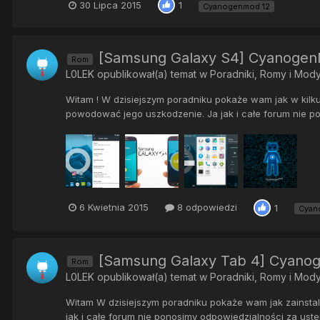
30 Lipca 2015
1
Cyanogenmod 12
[Samsung Galaxy S4] CyanogenMo
Rom
L0LEK
opublikował(a) temat w
Poradniki, Romy i Mod
Witam ! W dzisiejszym poradniku pokaże wam jak w kilku
powodować jego uszkodzenie. Ja jak i całe forum nie po
6 Kwietnia 2015
8 odpowiedzi
1
Cyan
[Samsung Galaxy Tab 4] Cyanoge
Rom
L0LEK
opublikował(a) temat w
Poradniki, Romy i Mod
Witam W dzisiejszym poradniku pokaże wam jak zainstal
jak i całe forum nie ponosimy odpowiedzialności za uste