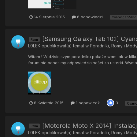
14 Sierpnia 2015
6 odpowiedzi
CyanogenMod 
[Samsung Galaxy Tab 10.1] Cya
Rom
L0LEK
opublikował(a) temat w
Poradniki, Romy i Mod
Witam ! W dzisiejszym poradniku pokaże wam jak w kilk
forum nie ponosimy odpowiedzialności za usterki. Wymaga
8 Kwietnia 2015
1 odpowiedź
3
Cyan
[Motorola Moto X 2014] Instalac
Rom
L0LEK
opublikował(a) temat w
Poradniki, Romy i Mod