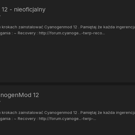
2 - nieoficjalny
y
u krokach zainstalować Cyanogenmod 12 . Pamiętaj że każda ingerencj
nia : ~ Recovery : http://forum.cyanoge...-twrp-reco...
yanogenMod 12
y
u krokach zainstalować Cyanogenmod 12 . Pamiętaj że każda ingerencj
nia : ~ Recovery : http://forum.cyanoge...-twrp-...