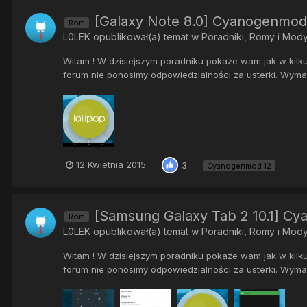
[Galaxy Note 8.0] Cyanogenmod 1
Rom
L0LEK
opublikował(a) temat w
Poradniki, Romy i Mod
Witam ! W dzisiejszym poradniku pokaże wam jak w kilk
forum nie ponosimy odpowiedzialności za usterki. Wymaga
12 Kwietnia 2015
3
Cyanogenmod 12
[Samsung Galaxy Tab 2 10.1] C
Rom
L0LEK
opublikował(a) temat w
Poradniki, Romy i Mod
Witam ! W dzisiejszym poradniku pokaże wam jak w kilk
forum nie ponosimy odpowiedzialności za usterki. Wymaga