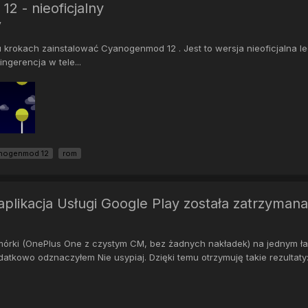
2 - nieoficjalny
y
u krokach zainstalować Cyanogenmod 12 . Jest to wersja nieoficjalna 
ingerencja w tele...
nogenmod 12
rom
 aplikacja Usługi Google Play została zatrzym
mórki (OnePlus One z czystym CM, bez żadnych nakładek) na jednym 
kowo odznaczyłem Nie usypiaj. Dzięki temu otrzymuję takie rezultaty:.