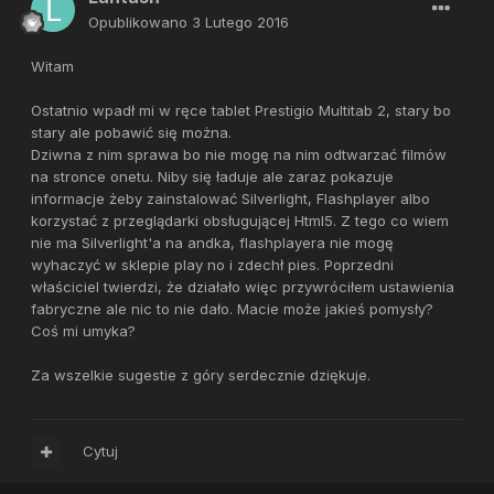
Opublikowano
3 Lutego 2016
Witam
Ostatnio wpadł mi w ręce tablet Prestigio Multitab 2, stary bo
stary ale pobawić się można.
Dziwna z nim sprawa bo nie mogę na nim odtwarzać filmów
na stronce onetu. Niby się ładuje ale zaraz pokazuje
informacje żeby zainstalować Silverlight, Flashplayer albo
korzystać z przeglądarki obsługującej Html5. Z tego co wiem
nie ma Silverlight'a na andka, flashplayera nie mogę
wyhaczyć w sklepie play no i zdechł pies. Poprzedni
właściciel twierdzi, że działało więc przywróciłem ustawienia
fabryczne ale nic to nie dało. Macie może jakieś pomysły?
Coś mi umyka?
Za wszelkie sugestie z góry serdecznie dziękuje.
Cytuj