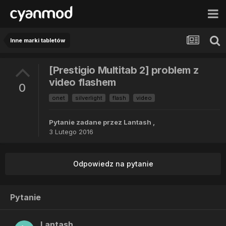
Inne marki tabletów
[Prestigio Multitab 2] problem z
video flashem
0
onet
silverlight
flash
video
Pytanie zadane przez
Lantash
,
3 Lutego 2016
Odpowiedz na pytanie
Pytanie
Lantash