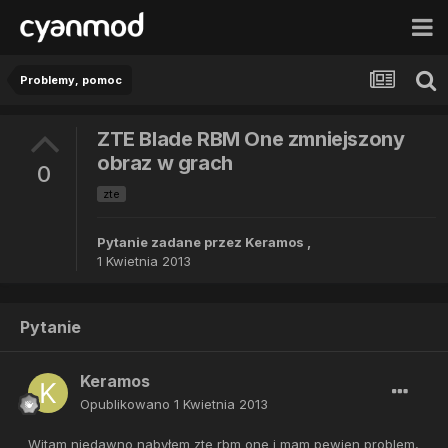
Problemy, pomoc
ZTE Blade RBM One zmniejszony
obraz w grach
0
zte
Pytanie zadane przez
Keramos
,
1 Kwietnia 2013
Pytanie
Keramos
Opublikowano
1 Kwietnia 2013
Witam niedawno nabyłem zte rbm one i mam pewien problem,