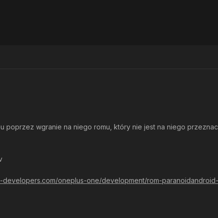
nu poprzez wgranie na niego romu, który nie jest na niego przezn
v
da-developers.com/oneplus-one/development/rom-paranoidandroid