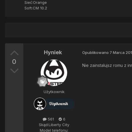
Sieć:
Orange
Soft:
CM 10.2
Hyniek
Opublikowano
7 Marca 20
0
Nie zainstalujsz romu z i
Użytkownik
561
6
Skąd:
Liberty City
Model telefonu: