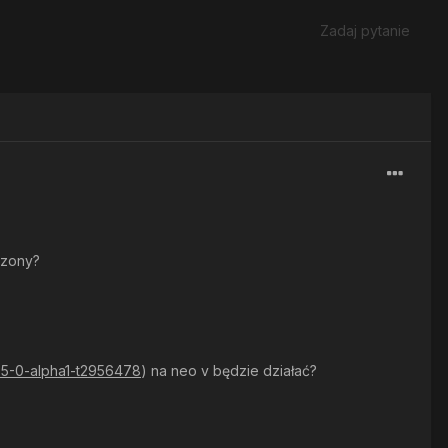
Zadaj pytanie
aczony?
-5-0-alpha1-t2956478
) na neo v będzie działać?