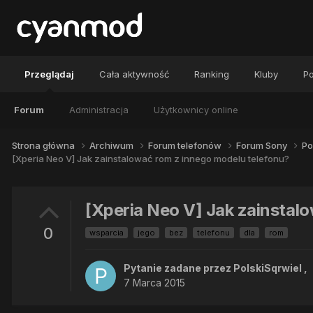
Przeglądaj
Cała aktywność
Ranking
Kluby
Po
Forum
Administracja
Użytkownicy online
Strona główna
Archiwum
Forum telefonów
Forum Sony
Po
[Xperia Neo V] Jak zainstalować rom z innego modelu telefonu?
[Xperia Neo V] Jak zainstal
0
wsparcia
jego
bez
telefonu
dla
rom
Pytanie zadane przez
PolskiSqrwiel
,
7 Marca 2015