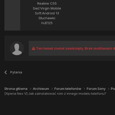
Realme C55
Sieć:
Virgin Mobile
Soft:
Android 13
Słuchawki:
HJE125
Ten temat został zamknięty. Brak możliwości 
Pytania
Strona główna
Archiwum
Forum telefonów
Forum Sony
Po
[Xperia Neo V] Jak zainstalować rom z innego modelu telefonu?