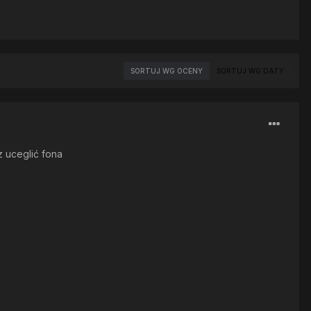
SORTUJ WG OCENY
SORTUJ WG DATY
sz uceglić fona