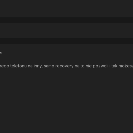
15
nnego telefonu na inny, samo recovery na to nie pozwoli i tak może