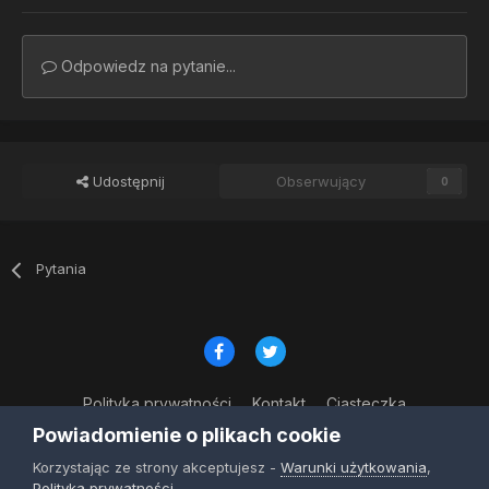
Odpowiedz na pytanie...
Udostępnij
Obserwujący
0
Pytania
Polityka prywatności
Kontakt
Ciasteczka
© Copyright 2023
Powiadomienie o plikach cookie
Powered by Invision Community
Korzystając ze strony akceptujesz -
Warunki użytkowania
,
Polityka prywatności