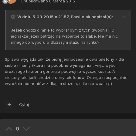
Opublikowano
6 Marca 2015
W dniu 5.03.2015 o 21:57, Pawliniak napisał(a):
Jeżeli chodzi o mnie to wybrał bym z tych dwóch HTC,
jednakże jeżeli patrząc na wsparcie to słabe. Nie ma nic
innego do wyboru o dłuższym stażu na rynku?
Sprawa wygląda tak, że biorę jednocześnie dwa telefony - dla
siebie i mamy (która ma podobne wymagania), więc wybór
droższego telefonu generuje podwójnie wyższe koszta. A
niestety, ale jeśli chodzi o ceny telefonów, Orange niespecjalnie
wyróżnia abonentów z długim stażem, o ile nie wcale ;-)
Cytuj
0