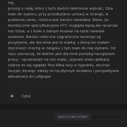
hej,
proszę o radę, który z tych dwóch telefonów wybrać., Oba
mam do wyboru, przy przedłużaniu umowy w Orange, w
podobnej cenie, różnica jest bardzo niewielka. Wiem, że
teoretycznie specyfikacyjnie HTC wygląda lepiej,ale recenzje
ma różne, a z kolei o samym Huawei na razie niewiele
wiadomo. Bardzo nieliczne zagraniczne recenzje są
pozytywne, ale dla mnie jest to marka, z którą nie miałam
styczność i trochę w związku z tym mam do niej dystans. Od
razu zaznaczę, że telefon jest dla mnie ponieką narzędziem
pracy - sprawdzam na nim maile, używam wielu aplikacji
zdarza mi się oglądać fimy kilka razy w tygodniu, słuchać
muzyki, itd.więc zależy mi na płynnym działaniu i perspektywie
aktualizacji do Lollipopa.
Cytuj
SORTUJ WG OCENY
SORTUJ WG DATY