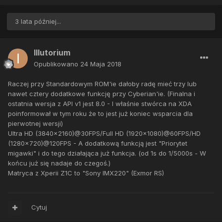
3 lata później...
Illutorium
Opublikowano
24 Maja 2018
Raczej przy Standardowym ROM'ie dałoby radę mieć trzy lub
nawet cztery dodatkowe funkcję przy Cyberian'ie. (Finalna i
ostatnia wersja z API v1 jest 8.0 - I właśnie stwórca na XDA
poinformował w tym roku że to jest już koniec wsparcia dla
pierwotnej wersji)
Ultra HD (3840x2160)@30FPS/Full HD (1920x1080)@60FPS/HD
(1280x720)@120FPS - A dodatkową funkcją jest "Priorytet
migawki" i do tego działająca już funkcja. (od 1s do 1/5000s - W
końcu już się nadaje do czegoś.)
Matryca z Xperii Z1C to "Sony IMX220" (Exmor RS)
Cytuj