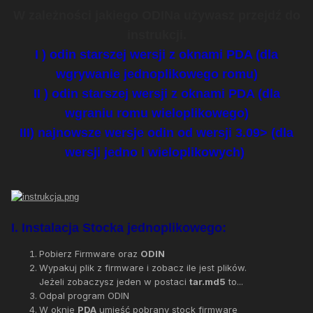
W zależności jakiego ODINa używasz przejdź do
instrukcji.
I ) odin starszej wersji z oknami PDA (dla
wgrywanie jednoplikowego romu)
II ) odin starszej wersji z oknami PDA (dla
wgraniu romu wieloplikowego)
III) najnowsze wersje odin od wersji 3.09> (dla
wersji jedno i wieloplikowych)
I. Instalacja Stocka jednoplikowego:
Pobierz Firmware oraz
ODIN
Wypakuj plik z firmware i zobacz ile jest plików.
Jeżeli zobaczysz jeden w postaci
tar.md5
to...
Odpal program ODIN
W oknie
PDA
umieść pobrany stock firmware