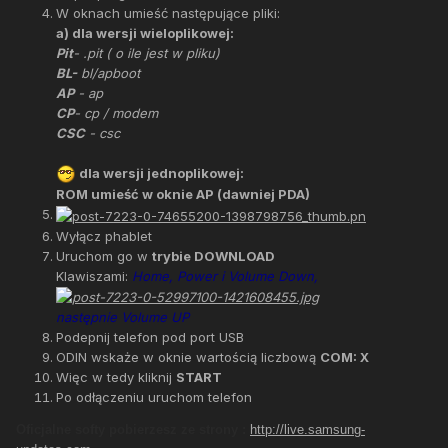
W oknach umieść następujące pliki:
a) dla wersji wieloplikowej:
Pit
- .pit ( o ile jest w pliku)
BL-
bl/apboot
AP
- ap
CP
- cp / modem
CSC
- csc
dla wersji jednoplikowej:
ROM umieść w oknie AP (dawniej PDA)
Wyłącz phablet
Uruchom go w
trybie DOWNLOAD
Klawiszami:
Home, Power i Volume Down,
następnie Volume UP
Podepnij telefon pod port USB
ODIN wskaże w oknie wartością liczbową
COM: X
Więc w tedy kliknij
START
Po odłączeniu uruchom telefon
Oficjalne softy pobierzesz ze strony :
http://live.samsung-