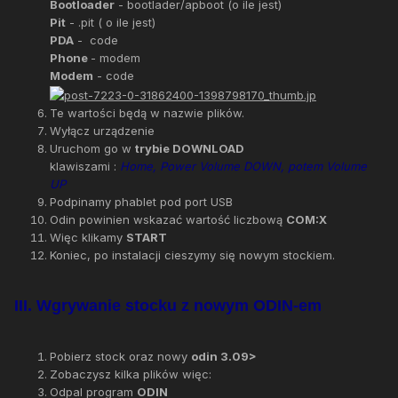
Bootloader
- bootlader/apboot (o ile jest)
Pit
- .pit ( o ile jest)
PDA
- code
Phone
- modem
Modem
- code
Te wartości będą w nazwie plików.
Wyłącz urządzenie
Uruchom go w
trybie DOWNLOAD
klawiszami :
Home, Power Volume DOWN, potem Volume
UP
Podpinamy phablet pod port USB
Odin powinien wskazać wartość liczbową
COM:X
Więc klikamy
START
Koniec, po instalacji cieszymy się nowym stockiem.
III. Wgrywanie stocku z nowym ODIN-em
Pobierz stock oraz nowy
odin 3.09>
Zobaczysz kilka plików więc:
Odpal program
ODIN