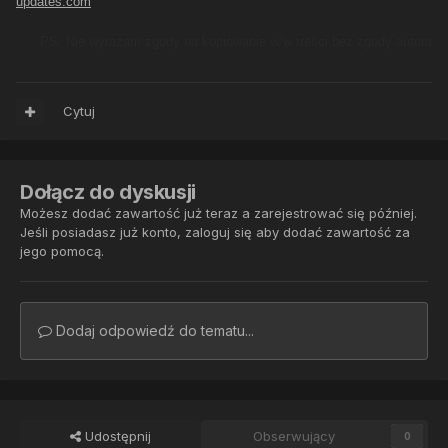
updates.com
PS. Nie wyrażam zgody na kopiowanie w/w treści bez zgody autora
Cytuj
Dołącz do dyskusji
Możesz dodać zawartość już teraz a zarejestrować się później.
Jeśli posiadasz już konto,
zaloguj się
aby dodać zawartość za
jego pomocą.
Dodaj odpowiedź do tematu...
Udostępnij
Obserwujący
0