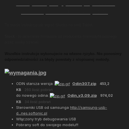
[Galaxy Tab 3] - Wgrywanie/przywracanie
firmware producenta metodą ODIN.
Tu macie instrukcję jak wgrać Stocka na swój Tablet.
Stock
- to określenie fimraware od producenta (niemodyfikowanego
przez osoby trzecie)
Wszelkie instrukcje wykonujecie na własne ryzyko. Nie ponosimy
odpowiedzialności za błędy powstały z n/opisanej metody.
ODIN starsza wersja :
Odin307.zip
453,2
KB
260 Ilość pobrań
do nowego odina:
Odin_v3.09.zip
974,02
KB
34 Ilość pobrań
Sterowniki USB od samsunga
http://samsung-usb-
d...nes.softonic.pl
Włączony tryb debugowania USB
Pobrany soft do swojego modelu!!!