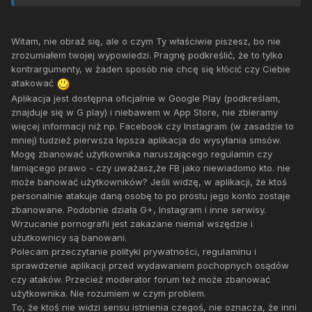
Witam, nie obraź się, ale o czym Ty właściwie piszesz, bo nie
zrozumiałem twojej wypowiedzi. Pragnę podkreślić, że to tylko
kontrargumenty, w żaden sposób nie chcę się kłócić czy Ciebie
atakować
Aplikacja jest dostępna oficjalnie w Google Play (podkreślam,
znajduje się w G play) i niebawem w App Store, nie zbieramy
więcej informacji niż np. Facebook czy Instagram (w zasadzie to
mniej) tudzież pierwsza lepsza aplikacja do wysyłania smsów.
Mogę zbanować użytkownika naruszającego regulamin czy
łamiącego prawo - czy uważasz,że FB jako niewiadomo kto. nie
może banować użytkowników? Jeśli widzę, w aplikacji, że ktoś
personalnie atakuje daną osobę to po prostu jego konto zostaje
zbanowane. Podobnie działa G+, Instagram i inne serwisy.
Wrzucanie pornografii jest zakazane niemal wszędzie i
użutkownicy są banowani.
Polecam przeczytanie polityki prywatności, regulaminu i
sprawdzenie aplikacji przed wydawaniem pochopnych osądów
czy ataków. Przecież moderator forum też może zbanować
użytkownika. Nie rozumiem w czym problem.
To, że ktoś nie widzi sensu istnienia czegoś, nie oznacza, że inni