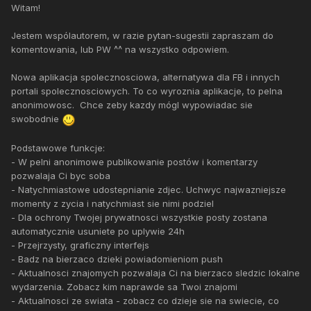
Witam!
Jestem wspólautorem, w razie pytan-sugestii zapraszam do
komentowania, lub PW ^^ na wszystko odpowiem.
Nowa aplikacja spolecznosciowa, alternatywa dla FB i innych
portali spolecznosciowych. To co wyroznia aplikacje, to pelna
anonimowosc. Chce zeby kazdy mógl wypowiadac sie
swobodnie
Podstawowe funkcje:
- W pelni anonimowe publikowanie postów i komentarzy
pozwalaja Ci byc soba
- Natychmiastowe udostepnianie zdjec. Uchwyc najwazniejsze
momenty z zycia i natychmiast sie nimi podziel
- Dla ochrony Twojej prywatnosci wszystkie posty zostana
automatycznie usuniete po uplywie 24h
- Przejrzysty, graficzny interfejs
- Badz na bierzaco dzieki powiadomieniom push
- Aktualnosci znajomych pozwalaja Ci na bierzaco sledzic lokalne
wydarzenia. Zobacz kim naprawde sa Twoi znajomi
- Aktualnosci ze swiata - zobacz co dzieje sie na swiecie, co