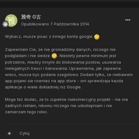
雅奇 G古
Opublikowano
7 Października 2014
Wybacz, musze pisac z innego konta google
Zapewniam Cie, ze nie gromadzimy danych, niczego nie
podgladam i nie sledze
. Niestety pewne minimum jest
potrzebne, miedzy innymi do blokowania postow, usuwania
nielegalnych tresci i banowania. Uprawnienia, jak zapewne
wiesz, musza byc podane szegolowo. Dodam tylko, ze niebawem
app pojawi sie rowniez na app store - oni sprawdzaja kazda
aplikacje o wiele dokladniej niz Google.
Moge tez dodac, ze to zupelnie niekomercyjny projekt - nie ma
zadnych reklam, nikomu niczego nie udostepniam i nie
zamierzam tego robic.
Cytuj