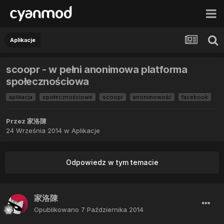
Aplikacje
scoopr - w pełni anonimowa platforma
społecznościowa
aplikacja
społecznościowe
scoopr
anonimowość
facebook
Przez
家洛陳
24 Września 2014
w
Aplikacje
Odpowiedz w tym temacie
家洛陳
Opublikowano
7 Października 2014