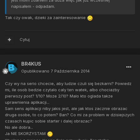
jest moim zdaniem za duża więc jak już wcześniej
napisałem - odpadam.
Tak czy owak, dzieki za zainteresowanie
Cytuj
BR4KUS
Opublikowano
7 Października 2014
Czy wy na serio chcecie, aby ludzie czuli się bezkarni? Powiedz
mi, ile osob bedzie czytalo caly ten watek, albo chociazby
pierwszy post? 1/10? Moze 2/10? Malo kto oglada takze
uprawnienia aplikacji...
Sam sens aplikacji niby jakis jest, ale jak ktos zacznie obrazac
druga osobe, to co potem? Ban? Co mi za problem w dzisiejszych
czasach kupic sobie starter i dalej obrazac?
No ale dobra...
Ja NIE SKORZYSTAM