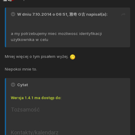
W dniu 7.10.2014 o 06:51, 雅奇 G古 napisał(a):
a my potrzebujemy miec mozliwosc identyfikacji
uzytkownika w celu
Mniej więcej o tym pisałem wyżej.
Niepokoi mnie to.
Cytat
Wersja 1.4.1 ma dostęp do:
Tożsamość
znajdowanie kont na urządzeniu
Kontakty/kalendarz