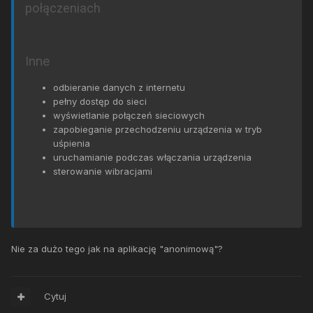
połączeniach
odczytywanie stanu i informacji o telefonie
Inne
odbieranie danych z internetu
pełny dostęp do sieci
wyświetlanie połączeń sieciowych
zapobieganie przechodzeniu urządzenia w tryb
uśpienia
uruchamianie podczas włączania urządzenia
sterowanie wibracjami
Nie za dużo tego jak na aplikację "anonimową"?
Cytuj