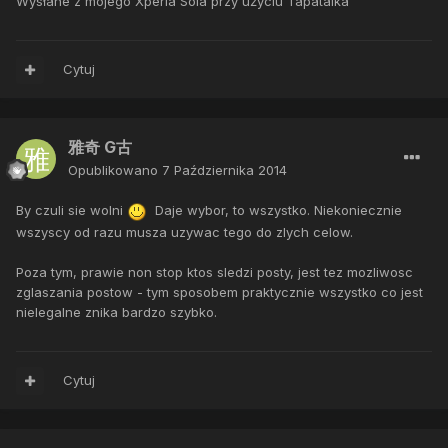
Wysłane z mojego Xperia Sola przy użyciu Tapatalka
Cytuj
雅奇 G古
Opublikowano
7 Października 2014
By czuli sie wolni
Daje wybor, to wszystko. Niekoniecznie
wszyscy od razu musza uzywac tego do zlych celow.
Poza tym, prawie non stop ktos sledzi posty, jest tez mozliwosc
zglaszania postow - tym sposobem praktycznie wszystko co jest
nielegalne znika bardzo szybko.
Cytuj