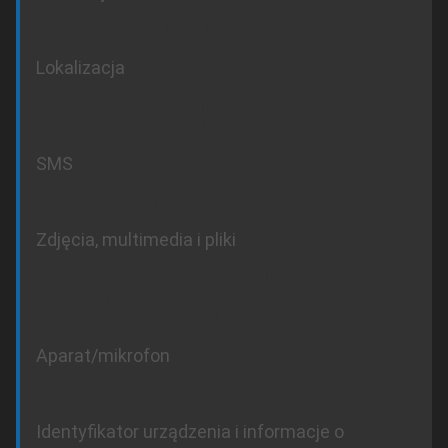
odczytywanie kontaktów
Lokalizacja
dokładna lokalizacja (na podstawie sygnału GPS i sieci)
przybliżona lokalizacja (na podstawie sieci)
SMS
odbieranie wiadomości tekstowych (SMS-ów)
Zdjęcia, multimedia i pliki
modyfikowanie i usuwanie zawartości pamięci USB
dostęp do systemu plików USB
testowanie dostępu do chronionej pamięci
Aparat/mikrofon
wykonywanie zdjęć i filmów wideo
Identyfikator urządzenia i informacje o