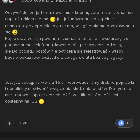
Opublikowano
21 Października 2014
Oczywiście, że jednorazowy sms z kodem, zero reklam, w samym
app też reklam nie ma
jak już mówiłem - to zupełnie
niemokercyjny app. Nicków nie ma, w ogóle nie ma podpisywania
się
Najnowsza wersja powinna działać na tablecie - wystarczy, że
podasz numer telefonu (dowolnego) i przepiszesz kod sms,
ale Do poglądu postów nie potrzeba się rejestrować - wtedy
będzie pokazywał wszystko z całego świata bez segregacji.
Jest już dostępna wersja 1.5.0 - wprowadziliśmy drobne poprawki
i dodaliśmy możliwość wyłączenia śledzenia postów. Dla tych co
mieli obawy - app przeszedł też "kwalifikacje Apple" i jest
dostępny na iOS
Cytuj
1