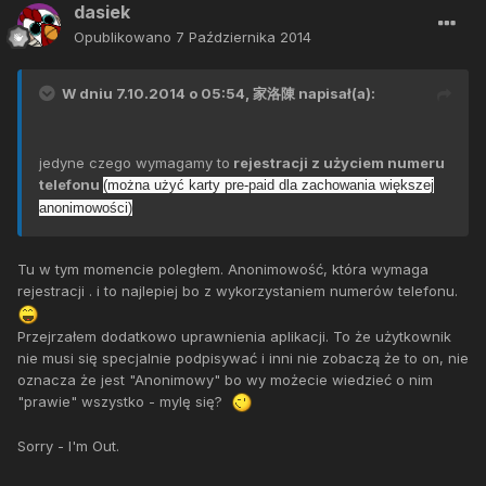
dasiek
Opublikowano
7 Października 2014
W dniu 7.10.2014 o 05:54, 家洛陳 napisał(a):
jedyne czego wymagamy to
rejestracji z użyciem numeru
telefonu
(można użyć karty pre-paid dla zachowania większej
anonimowości)
Tu w tym momencie poległem. Anonimowość, która wymaga
rejestracji . i to najlepiej bo z wykorzystaniem numerów telefonu.
Przejrzałem dodatkowo uprawnienia aplikacji. To że użytkownik
nie musi się specjalnie podpisywać i inni nie zobaczą że to on, nie
oznacza że jest "Anonimowy" bo wy możecie wiedzieć o nim
"prawie" wszystko - mylę się?
Sorry - I'm Out.