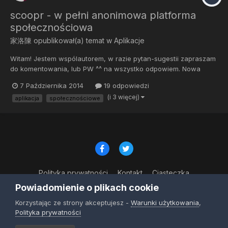
scoopr - w pełni anonimowa platforma
społecznościowa
家洛陳
opublikował(a) temat w
Aplikacje
Witam! Jestem wspólautorem, w razie pytan-sugestii zapraszam
do komentowania, lub PW ^^ na wszystko odpowiem. Nowa
aplikacja spolecznosciowa, alternatywa dla FB i innych portali
7 Października 2014
19 odpowiedzi
spolecznosciowych. To co wyroznia aplikacje, to pelna
(i 3 więcej)
aplikacja
społecznościowe
anonimowosc. Chce zeby kazdy mógl wypowiadac sie
swobodnie Podsta...
Polityka prywatności
Kontakt
Ciasteczka
© Copyright 2023
Powiadomienie o plikach cookie
Powered by Invision Community
Korzystając ze strony akceptujesz -
Warunki użytkowania
,
Polityka prywatności