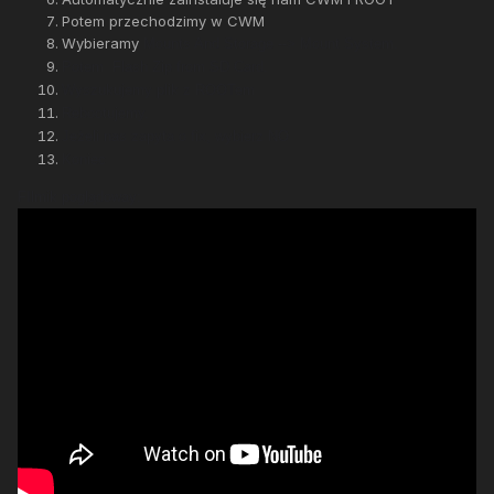
Potem przechodzimy w CWM
Wybieramy
Mounts And Storage --> Mount System.
Potem
Flash Zip from SD Card.
Wyszukujemy plik z ROOTem
Rebootujemy.
Jeżeli nas zapyta o fix, wybierz NO
Koniec
FIlmik poglądoway: