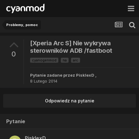
Problemy, pomoc
[Xperia Arc S] Nie wykrywa
sterowników ADB /fastboot
0
cyanogenmod
na
arc
Pytanie zadane przez
PisklexD
,
8 Lutego 2014
Odpowiedz na pytanie
Pytanie
PisklexD