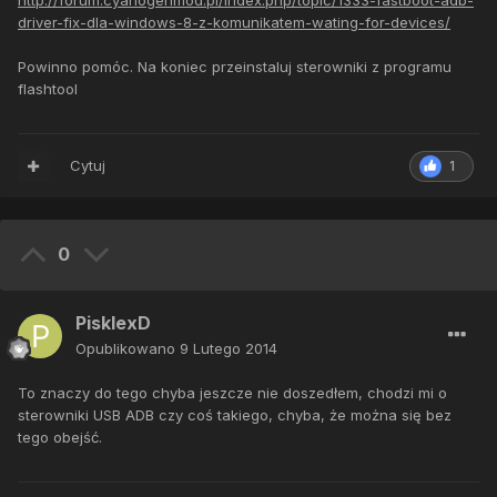
http://forum.cyanogenmod.pl/index.php/topic/1333-fastboot-adb-
driver-fix-dla-windows-8-z-komunikatem-wating-for-devices/
Powinno pomóc. Na koniec przeinstaluj sterowniki z programu
flashtool
Cytuj
1
0
PisklexD
Opublikowano
9 Lutego 2014
To znaczy do tego chyba jeszcze nie doszedłem, chodzi mi o
sterowniki USB ADB czy coś takiego, chyba, że można się bez
tego obejść.