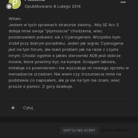
Opublikowano
8 Lutego 2014
Witam.
Jestem w tych sprawach strasznie zielony... Moj SE Arc S
dobija mnie swoja "plynnoscia" chodzenia, wiec
postanowilem pobawic sie z Cyanogenem. Wszystko bym
zrobił przy dobrym poradniku. Jeden jak wgrac Cyanogena
jest na tym forum, ale mam problem jak na razie z czyms
innym. Chodzi ogolnie o jakies sterowniki ADB jesli dobrze
mowie, ktore powinny byc na kompie. Sciagam takowe,
instaluje co powinienem i nie wyszukuje mi nowego sprzetu w
menadzerze urzadzen. Nie wiem czy zrozumiecie mnie na
podstawie co napisalem, ale ja sie na tym nie znam, wiec
prosze o pomoc. Z gory dziekuje.
Cytuj
SORTUJ WG OCENY
SORTUJ WG DATY