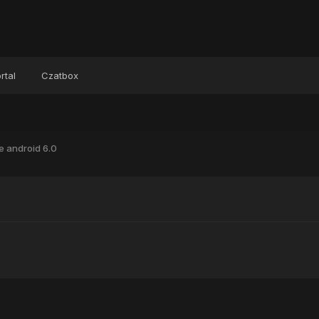
rtal
Czatbox
te android 6.0