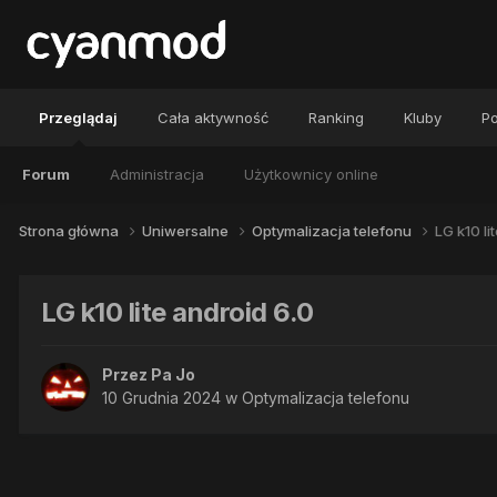
Przeglądaj
Cała aktywność
Ranking
Kluby
Po
Forum
Administracja
Użytkownicy online
Strona główna
Uniwersalne
Optymalizacja telefonu
LG k10 li
LG k10 lite android 6.0
Przez
Pa Jo
10 Grudnia 2024
w
Optymalizacja telefonu