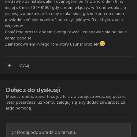
niedawno zainstalowałem cyanogenmod 13 z androidem 6 na
mojej s3 mini (GT-I8190) gdy chcem włączyć wifi ono wcale się
nie włącza pokazuje że niby szuka sieci gdzie ikona na memu
powiadomień jest przekreślona czyli jakby wifi nie było wcale
włączone.
Pomóżcie prosze chcem skofigurować i zalogować sie na moje
konto google!
Zainstalowałem innego rom ktory usunął problem
Cytuj
Dołącz do dyskusji
Możesz dodać zawartość już teraz a zarejestrować się później.
Jeśli posiadasz już konto,
zaloguj się
aby dodać zawartość za
jego pomocą.
Dodaj odpowiedź do tematu...