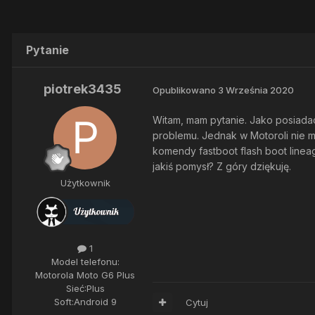
Pytanie
piotrek3435
Opublikowano
3 Września 2020
Witam, mam pytanie. Jako posiadac
problemu. Jednak w Motoroli nie 
komendy fastboot flash boot line
jakiś pomysł? Z góry dziękuję.
Użytkownik
1
Model telefonu:
Motorola Moto G6 Plus
Sieć:
Plus
Soft:
Android 9
Cytuj