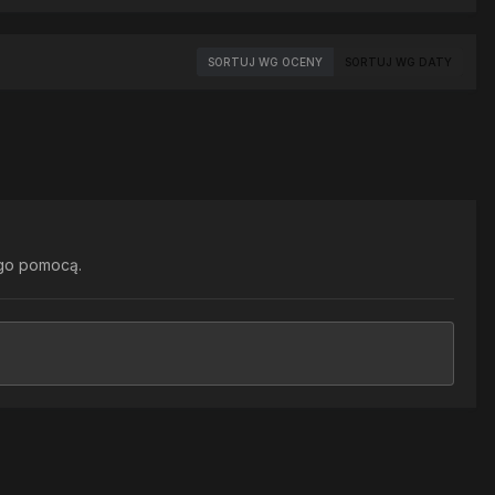
SORTUJ WG OCENY
SORTUJ WG DATY
go pomocą.