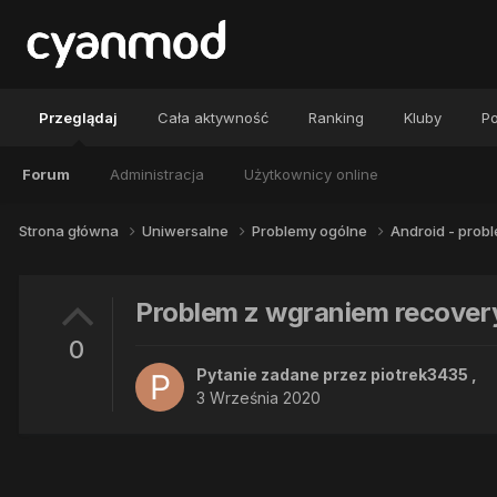
Przeglądaj
Cała aktywność
Ranking
Kluby
Po
Forum
Administracja
Użytkownicy online
Strona główna
Uniwersalne
Problemy ogólne
Android - prob
Problem z wgraniem recovery
0
Pytanie zadane przez
piotrek3435
,
3 Września 2020