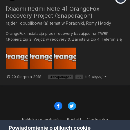
[Xiaomi Redmi Note 4] OrangeFox
Recovery Project (Snapdragon)
rajder_
opublikował(a) temat w
Poradniki, Romy i Mody
OrangeFox Instalacja przez recovery bazujące na TWRP:
1.Pobierz zip 2. Wejdź w recovery 3. Zainstaluj zip 4. Telefon się
automatycznie zresetuje XDA: https://forum.xda-
developers.com/redmi-note-4/xiaomi-redmi-note-4-
snapdragon-roms-kerne...
20 Sierpnia 2018
(i 4 więcej)
4snapdragon
4x
Polityka prywatności
Kontakt
Ciasteczka
© Copyright 2023
Powiadomienie o plikach cookie