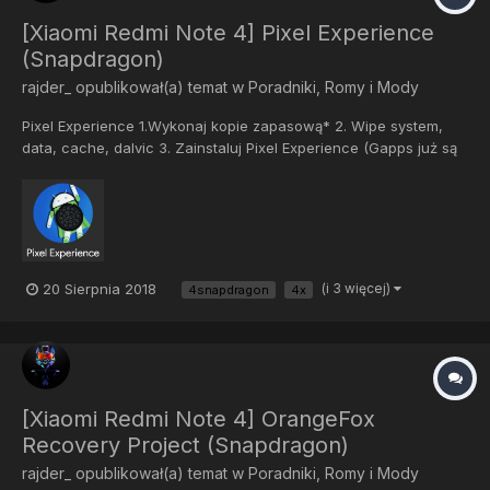
[Xiaomi Redmi Note 4] Pixel Experience
(Snapdragon)
rajder_
opublikował(a) temat w
Poradniki, Romy i Mody
Pixel Experience 1.Wykonaj kopie zapasową* 2. Wipe system,
data, cache, dalvic 3. Zainstaluj Pixel Experience (Gapps już są
wbudowane) 4. Zrestartuj telefon. *niewymag ane (nie robiąc
kopii tracisz pliki bezpowrotnie) XDA: https://forum...
20 Sierpnia 2018
(i 3 więcej)
4snapdragon
4x
[Xiaomi Redmi Note 4] OrangeFox
Recovery Project (Snapdragon)
rajder_
opublikował(a) temat w
Poradniki, Romy i Mody