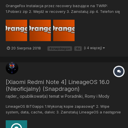
OrangeFox Instalacja przez recovery bazujące na TWRP:
1.Pobierz zip 2. Wejdź w recovery 3. Zainstaluj zip 4. Telefon się
automatycznie zresetuje XDA: https://forum.xda-
developers.com/redmi-note-4/xiaomi-redmi-note-4-
snapdragon-roms-kerne...
20 Sierpnia 2018
(i 4 więcej)
4snapdragon
4x
[Xiaomi Redmi Note 4] LineageOS 16.0
(Nieoficjalny) (Snapdragon)
rajder_
opublikował(a) temat w
Poradniki, Romy i Mody
LineageOS BiTGapps 1.Wykonaj kopie zapasową* 2. Wipe
system, data, cache, dalvic 3. Zainstaluj LineageOS a następnie
BiTGapps 4. Zrestartuj telefon. *niewymagane (nie robiąc kopii
tracisz pliki bezpowrotnie) XDA: https://forum.xda-d...