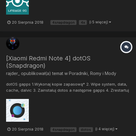
20 Sierpnia 2018
(i 5 więcej)
4snapdragon
4x
[Xiaomi Redmi Note 4] dotOS
(Snapdragon)
rajder_
opublikował(a) temat w
Poradniki, Romy i Mody
dotOS gapps 1.Wykonaj kopie zapasową* 2. Wipe system, data,
cache, dalvic 3. Zainstaluj dotos a następnie gapps 4. Zrestartuj
telefon. *niewymagane (nie robiąc kopii tracisz pliki
bezpowrotnie) XDA...
20 Sierpnia 2018
(i 4 więcej)
4snapdragon
dotos