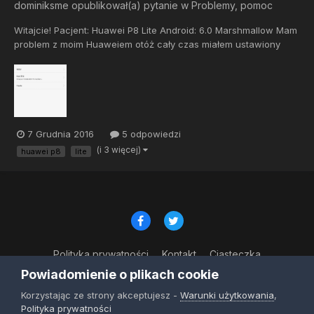
dominiksme
opublikował(a) pytanie w
Problemy, pomoc
Witajcie! Pacjent: Huawei P8 Lite Android: 6.0 Marshmallow Mam
problem z moim Huaweiem otóż cały czas miałem ustawiony
wzór Ale dziś chciałem usunąć i na polu "brak" piszę tak
"wyłączone przez administratora lub ze względu na zasady
szyfrowania lub magazyn danych logowania" w...
7 Grudnia 2016
5 odpowiedzi
(i 3 więcej)
huawei p8
lite
Polityka prywatności
Kontakt
Ciasteczka
© Copyright 2023
Powiadomienie o plikach cookie
Powered by Invision Community
Korzystając ze strony akceptujesz -
Warunki użytkowania
,
Polityka prywatności