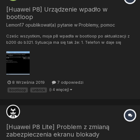
[Huawei P8] Urządzenie wpadło w
bootloop
Lemon17
opublikował(a) pytanie w
Problemy, pomoc
Cześc wszystkim, moja p8 wpadła w bootloop po aktualizacji z
b200 do b321. Sytuacja ma się tak że: 1. Telefon w daje się
włączyć w trybie fastboot (zielony ludzik, napis "phone locked"
pod nim na zielono) 2. Tryb recovery nie jest możliwy do
odpalenia kombinacją przycisków bo telefon...
8 Września 2019
7 odpowiedzi
(i 4 więcej)
bootloop
unbrick
[Huawei P8 Lite] Problem z zmianą
zabezpieczenia ekranu blokady