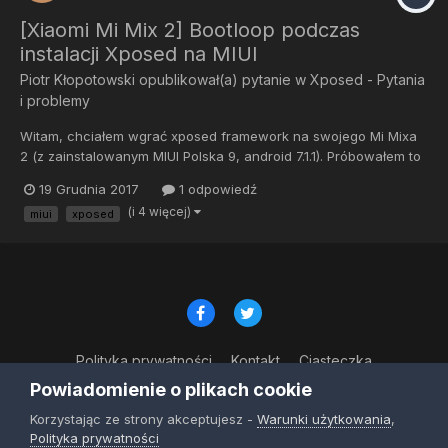
[Xiaomi Mi Mix 2] Bootloop podczas
instalacji Xposed na MIUI
Piotr Kłopotowski
opublikował(a) pytanie w
Xposed - Pytania
i problemy
Witam, chciałem wgrać xposed framework na swojego Mi Mixa
2 (z zainstalowanym MIUI Polska 9, android 7.1.1). Próbowałem to
zrobić przez Xposed Installer oraz flashując Xposed by Psy Man,
19 Grudnia 2017
1 odpowiedź
jednak obie metody powodowały bootloopa. Ktoś wie, jak to
(i 4 więcej)
miui
xposed
zrobić poprawnie? Z góry dziękuję za pomoc.
Polityka prywatności
Kontakt
Ciasteczka
© Copyright 2023
Powiadomienie o plikach cookie
Powered by Invision Community
Korzystając ze strony akceptujesz -
Warunki użytkowania
,
Polityka prywatności