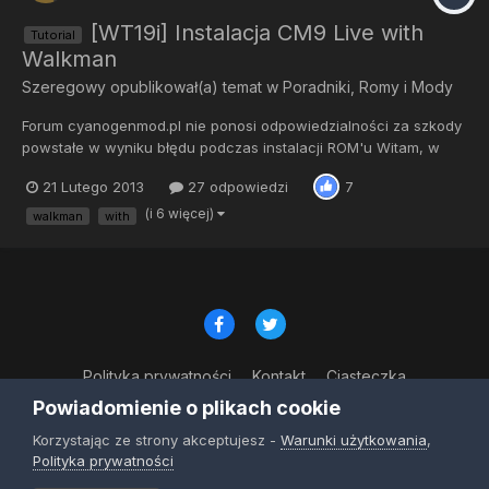
[WT19i] Instalacja CM9 Live with
Tutorial
Walkman
Szeregowy
opublikował(a) temat w
Poradniki, Romy i Mody
Forum cyanogenmod.pl nie ponosi odpowiedzialności za szkody
powstałe w wyniku błędu podczas instalacji ROM'u Witam, w
tym poradniku przedstawię wam jak zainstalować
21 Lutego 2013
27 odpowiedzi
7
CyanogenMod'a 9 na Live with Walkman Wymagania: -
Odblokowany bootloader -Sterowniki fastboot Potrzebne pliki: -
(i 6 więcej)
walkman
with
ROM - http://get.cm/get...
Polityka prywatności
Kontakt
Ciasteczka
© Copyright 2023
Powiadomienie o plikach cookie
Powered by Invision Community
Korzystając ze strony akceptujesz -
Warunki użytkowania
,
Polityka prywatności