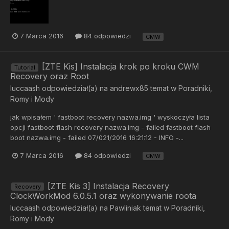
7 Marca 2016
84 odpowiedzi
CMW
[ZTE Kis] Instalacja krok po kroku CWM
Tutorial
Recovery oraz Root
luccaash
odpowiedział(a) na
andrewx85
temat w
Poradniki,
Romy i Mody
jak wpisałem ' fastboot recovery nazwa.img ' wyskoczyła lista
opcji fastboot flash recovery nazwa.img - failed fastboot flash
boot nazwa.img - failed 07/021/2016 16:21:12 - INFO -...
7 Marca 2016
84 odpowiedzi
CMW
[ZTE Kis 3] Instalacja Recovery
Recovery
ClockWorkMod 6.0.5.1 oraz wykonywanie roota
luccaash
odpowiedział(a) na
Pawliniak
temat w
Poradniki,
Romy i Mody