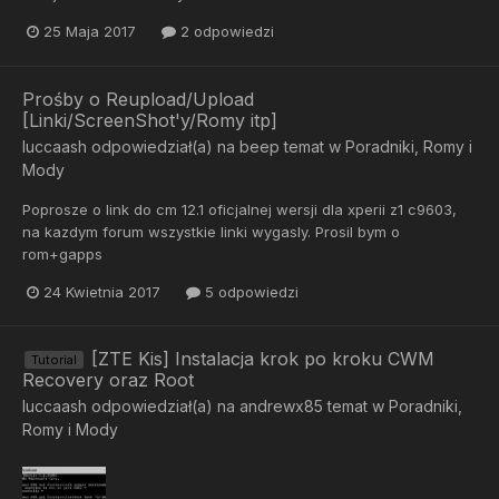
25 Maja 2017
2 odpowiedzi
Prośby o Reupload/Upload
[Linki/ScreenShot'y/Romy itp]
luccaash
odpowiedział(a) na
beep
temat w
Poradniki, Romy i
Mody
Poprosze o link do cm 12.1 oficjalnej wersji dla xperii z1 c9603,
na kazdym forum wszystkie linki wygasly. Prosil bym o
rom+gapps
24 Kwietnia 2017
5 odpowiedzi
[ZTE Kis] Instalacja krok po kroku CWM
Tutorial
Recovery oraz Root
luccaash
odpowiedział(a) na
andrewx85
temat w
Poradniki,
Romy i Mody