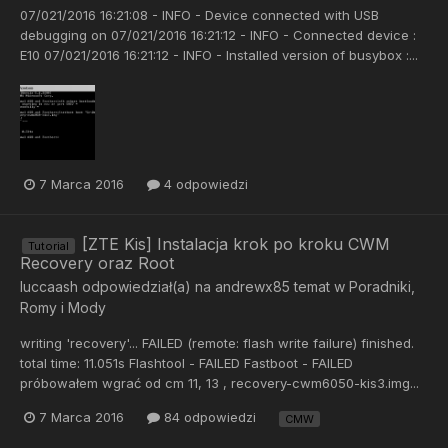
07/021/2016 16:21:08 - INFO - Device connected with USB
debugging on 07/021/2016 16:21:12 - INFO - Connected device :
E10 07/021/2016 16:21:12 - INFO - Installed version of busybox :...
7 Marca 2016
4 odpowiedzi
[ZTE Kis] Instalacja krok po kroku CWM
Tutorial
Recovery oraz Root
luccaash
odpowiedział(a) na
andrewx85
temat w
Poradniki,
Romy i Mody
writing 'recovery'... FAILED (remote: flash write failure) finished.
total time: 11.051s Flashtool - FAILED Fastboot - FAILED
próbowałem wgrać od cm 11, 13 , recovery-cwm6050-kis3.img...
7 Marca 2016
84 odpowiedzi
CMW