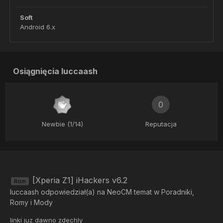
Soft
Android 6.x
Osiągnięcia luccaash
0
Newbie (1/14)
Reputacja
[Xperia Z1] iHackers v6.2
Rom
luccaash
odpowiedział(a) na
NeoCM
temat w
Poradniki,
Romy i Mody
linki juz dawno zdechly