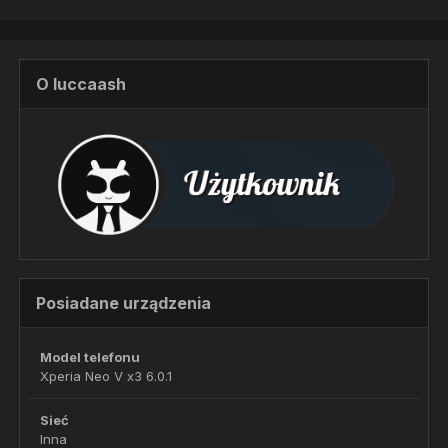
O luccaash
Posiadane urządzenia
Model telefonu
Xperia Neo V x3 6.0.1
Sieć
Inna