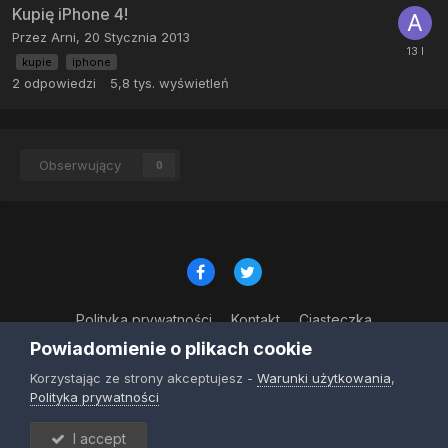
Kupię iPhone 4!
Przez
Arni
,
20 Stycznia 2013
kupie
iphone
2
odpowiedzi
5,8 tys.
wyświetleń
Obserwujący
0
Polityka prywatności
Kontakt
Ciasteczka
© Copyright 2023
Powiadomienie o plikach cookie
Powered by Invision Community
Korzystając ze strony akceptujesz -
Warunki użytkowania
,
Polityka prywatności
I accept