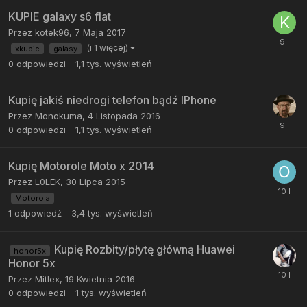
KUPIE galaxy s6 flat
Przez
kotek96
,
7 Maja 2017
(i 1 więcej)
xkupie
galasy
0
odpowiedzi
1,1 tys.
wyświetleń
Kupię jakiś niedrogi telefon bądź IPhone
Przez
Monokuma
,
4 Listopada 2016
0
odpowiedzi
1,1 tys.
wyświetleń
Kupię Motorole Moto x 2014
Przez
L0LEK
,
30 Lipca 2015
Motorola
1
odpowiedź
3,4 tys.
wyświetleń
Kupię Rozbity/płytę główną Huawei
honor5x
Honor 5x
Przez
Mitlex
,
19 Kwietnia 2016
0
odpowiedzi
1 tys.
wyświetleń