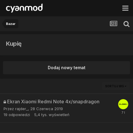
Bazar
Kupię
Dodaj nowy temat
SORTUJ WG
Ekran Xiaomi Redmi Note 4x/snapdragon
Przez
rajder_
,
28 Czerwca 2019
19
odpowiedzi
5,4 tys.
wyświetleń