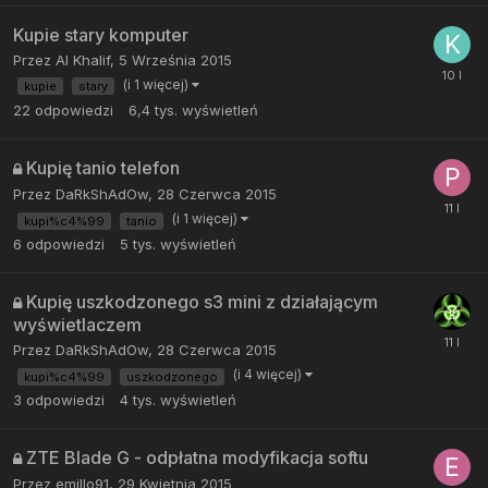
Kupie stary komputer
Przez
Al Khalif
,
5 Września 2015
(i 1 więcej)
kupie
stary
22
odpowiedzi
6,4 tys.
wyświetleń
Kupię tanio telefon
Przez
DaRkShAdOw
,
28 Czerwca 2015
(i 1 więcej)
kupi%c4%99
tanio
6
odpowiedzi
5 tys.
wyświetleń
Kupię uszkodzonego s3 mini z działającym
wyświetlaczem
Przez
DaRkShAdOw
,
28 Czerwca 2015
(i 4 więcej)
kupi%c4%99
uszkodzonego
3
odpowiedzi
4 tys.
wyświetleń
ZTE Blade G - odpłatna modyfikacja softu
Przez
emillo91
,
29 Kwietnia 2015