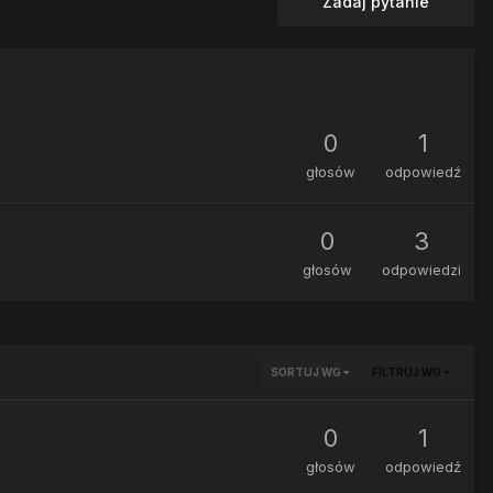
Zadaj pytanie
0
1
głosów
odpowiedź
0
3
głosów
odpowiedzi
SORTUJ WG
FILTRUJ WG
0
1
głosów
odpowiedź