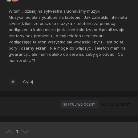
Witam , dzisiaj na sylwestra słuchaliśmy muzyki .
Muzyka leciała z youtube na laptopie . Jak zabrakło internetu
stwierdziłem ze puszcze muzyka z telefonu za pomocą
podłączenia kabla micro jack . Inni koledzy podłączali swoje
telefony bez problemu , a mój telefon uległ awarii .
Podłączając telefon wszystko sie wygasiło i był ( i jest do tej
pory ) czarny ekran . Nie moge do włączyć . Telefon mam na
gwarancji , ale mam daleko do serwisu żeby go oddać . Co
mam zrobić ?!
Cytuj
SORTUJ WG OCENY
SORTUJ WG DATY
1