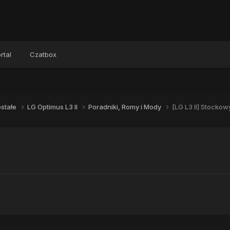
rtal
Czatbox
stałe
LG Optimus L3 II
Poradniki, Romy i Mody
[LG L3 II] Stockow