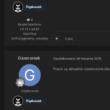
8
Model telefonu:
LG l3 ii e430
Sieć:
Plus
Soft:
oryginalny...niestety
Cytuj
Gawronek
Opublikowano
28 Sierpnia 2015
Prace są aktualnie zawieszone.Ale
Użytkownik