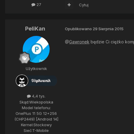
27
Cytuj
PeliKan
Opublikowano
29 Sierpnia 2015
@
Gawronek
będzie Ci ciężko komp
Użytkownik
4,4 tys.
Skąd:
Wiekopolska
Model telefonu:
OnePlus 11 5G 12+256
(CHP2449) [Android 14]
Kernel:
Stockowy
Sieć:
T-Mobile