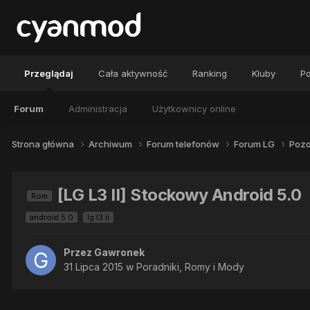
Przeglądaj
Cała aktywność
Ranking
Kluby
Po
Forum
Administracja
Użytkownicy online
Strona główna
Archiwum
Forum telefonów
Forum LG
Pozo
[LG L3 II] Stockowy Android 5.0
Rom
android 5.0
lg l3 ii
Przez
Gawronek
31 Lipca 2015
w
Poradniki, Romy i Mody