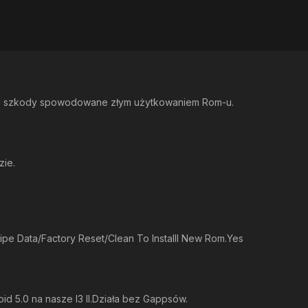
 szkody spowodowane złym użytkowaniem Rom-u.
ie.
p
e Data/Factory Reset/Clean To Installl New Rom.Yes
id 5.0 na nasze l3 II.Działa bez Gappsów.