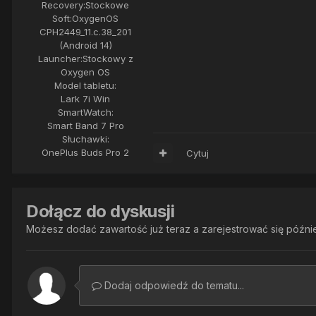
Recovery:
Stockowe
Soft:
OxygenOS
CPH2449_11.c.38_201
(Android 14)
Launcher:
Stockowy z
Oxygen OS
Model tabletu:
Lark 7i Win
SmartWatch:
Smart Band 7 Pro
Słuchawki:
OnePlus Buds Pro 2
Cytuj
Dołącz do dyskusji
Możesz dodać zawartość już teraz a zarejestrować się później
Dodaj odpowiedź do tematu...