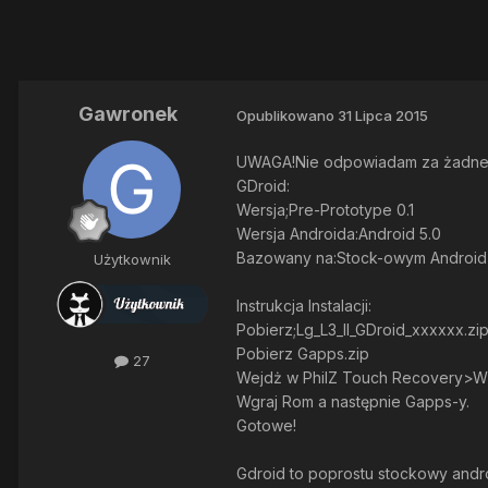
Gawronek
Opublikowano
31 Lipca 2015
UWAGA!Nie odpowiadam za żadne
GDroid:
Wersja;Pre-Prototype 0.1
Wersja Androida:Android 5.0
Bazowany na:Stock-owym Androidz
Użytkownik
Instrukcja Instalacji:
Pobierz;Lg_L3_II_GDroid_xxxxxx.zi
Pobierz Gapps.zip
27
Wejdż w PhilZ Touch Recovery>Wip
Wgraj Rom a następnie Gapps-y.
Gotowe!
Gdroid to poprostu stockowy andro