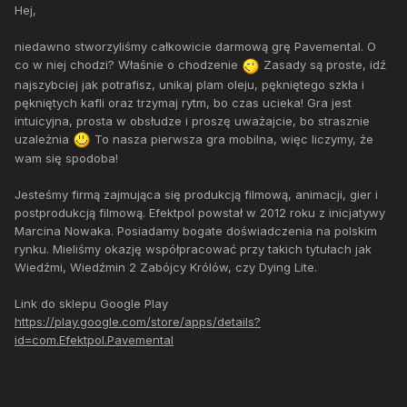
Hej,
niedawno stworzyliśmy całkowicie darmową grę Pavemental. O
co w niej chodzi? Właśnie o chodzenie
Zasady są proste, idź
najszybciej jak potrafisz, unikaj plam oleju, pękniętego szkła i
pękniętych kafli oraz trzymaj rytm, bo czas ucieka! Gra jest
intuicyjna, prosta w obsłudze i proszę uważajcie, bo strasznie
uzależnia
To nasza pierwsza gra mobilna, więc liczymy, że
wam się spodoba!
Jesteśmy firmą zajmująca się produkcją filmową, animacji, gier i
postprodukcją filmową. Efektpol powstał w 2012 roku z inicjatywy
Marcina Nowaka. Posiadamy bogate doświadczenia na polskim
rynku. Mieliśmy okazję współpracować przy takich tytułach jak
Wiedźmi, Wiedźmin 2 Zabójcy Królów, czy Dying Lite.
Link do sklepu Google Play
https://play.google.com/store/apps/details?
id=com.Efektpol.Pavemental