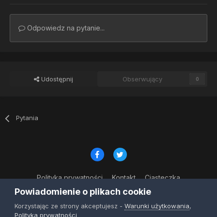
Odpowiedz na pytanie...
Udostępnij
Obserwujący
0
Pytania
Polityka prywatności
Kontakt
Ciasteczka
© Copyright 2023
Powiadomienie o plikach cookie
Powered by Invision Community
Korzystając ze strony akceptujesz -
Warunki użytkowania
,
Polityka prywatności