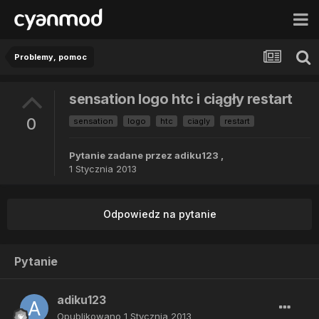
Problemy, pomoc
sensation logo htc i ciągły restart
0
sensation
logo
htc
ciagly
restart
Pytanie zadane przez
adiku123
,
1 Stycznia 2013
Odpowiedz na pytanie
Pytanie
adiku123
Opublikowano
1 Stycznia 2013