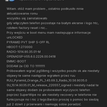
Witam. otóż mam problem , ostatnio podkusiło mnie
aktualizowanie romu
wszystko się zainstalowało
gdy włączyłem telefon pozostaje na białym ekranie i logo htc,
robiłem factory reset i nic...
Przy wejściu w boot menu mam nastepujące informacje:
unLOCKED
PYRAMID PVT SHIP S-OFF RL
HBOOT-1.27.0000
RADIO-1014.90.35.01-M
OPENADSP-V05.6.0.2226.00.0418
EMMC-BOOT
DODAM że CID TO 11111111
Próbowałem wgrać pg58img i wszystko poszło ok ale niestety
objawy te same następnie wgrałem przez ruu
RUU_Pyramid_Orange_PL_1.45.69.3_Radio_10.56.9035.0
0U_10.14.9035.01_M_release_220557_signed i niestety nadal te
same objawy dodam ze probowalem wyczyscic telefon
poprzez SuperWipe no ale niestety recovery w telefonie nie
funkcjonuje no i nic z tego.Bardzo proszę o pomoc bo siedzę
już 2 dzień z przerwami i niemogę sobie poradzić.