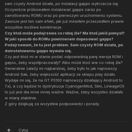
sam czysty Android działa, po instalacji gapps wykrzacza się.
Oczywiście próbowałem instalować gapps zaraz po
zainstlowaniu ROMU oraz po pierwszym uruchomieniu systemu.
Zawsze jest ten sam efekt, jak już mówiłem przeszedłem prawie
wszystkie możliwe kombinacje.
Czy ktoś może podejrzewa co robię źle? Ma ktoś jakiś pomysł?
W jaki sposób do ROMu powinienem dopasować gapps?
Podejrzewam, że tu jest problem. Sam czysty ROM działa, po
doinstalowaniu gapps wywala się.
Czy jest ktoś mi w stanie podać odpowiednią parę wersja ROM i
gapss, żeby współpracowały? Albo może ktoś wie co robię źle?
Generalnie zależy mi najbardziej, żeby było to jak najnowszy
Android (tak, żeby większość aplikacji ze sklepu play działo.
Wydaje mi się, że na GT P5100 najnowszy działający Android to
7.x), a czy będzie to dystrybucja CyanogenMod, Slim, LineageOS
to już jest dla mnie mniej ważne. Ważne, żeby wszystko działało
w miarę stabilnie.
Z góry dziękuję za wszystkie podpowiedzi i porady.
Cytuj