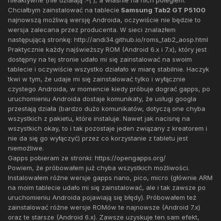
nieaktywne (nie działają :-( ), a właśnie na nich poległem.
Chciałbym zainstalować na tablecie
Samsung Tab2 GT P5100
najnowszą możliwą wersję Androida, oczywiście nie będzie to
wersja zalecana przez producenta. W sieci znalazłem
następującą stronkę: http://andi34.github.io/roms_tab2_aosp.html
Praktycznie każdy najświeższy ROM (Android 6.x i 7.x), który jest
dostępny na tej stronie udało mi się zainstalować na swoim
tablecie i oczywiście wszystko działało w miarę stabilnie. Haczyk
tkwi w tym, że udaje mi się zainstalować tylko i wyłącznie
czystego Androida, w momencie kiedy próbuje dograć gapps, po
uruchomieniu Androida dostaje komunikaty, że usługi googla
przestają działa (bardzo dużo komunikatów, dotyczą one chyba
wszystkich z pakietu, które instaluje. Nawet jak nacisnę na
wszystkich okay, to i tak pozostaje jeden związany z kreatorem i
nie da się go wyłączyć) przez co korzystanie z tabletu jest
niemożliwe.
Gapps pobieram ze stronki: https://opengapps.org/
Powiem, że próbowałem już chyba wszystkich możliwości.
Instalowałem różne wersje gapps nano, pico, micro (głównie ARM
na moim tablecie udało mi się zainstalować, ale i tak zawsze po
uruchomieniu Androida pojawiają się błędy). Próbowałem też
zainstalować różne wersje ROMów te najnowsze (Android 7.x)
oraz te starsze (Android 6.x). Zawsze uzyskuje ten sam efekt,