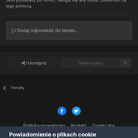
Jeśli posiadasz już konto,
zaloguj się
aby dodać zawartość za
jego pomocą.
Dodaj odpowiedź do tematu...
Udostępnij
Obserwujący
0
Tematy
Polityka prywatności
Kontakt
Ciasteczka
© Copyright 2023
Powiadomienie o plikach cookie